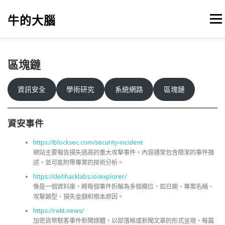
跳
至
牛的大腦
選單
主
要
內
容
我的筆記
出版
參考文獻
關於本站
區塊鏈
資訊安全
學術研究
系統網路
區塊鏈
資安事件
https://blocksec.com/security-incident
網站主要報告損失過高的重大攻擊事件。內容通常包含簡潔的事件描
述，並可能附帶專業的技術分析。
https://defihacklabs.io/explorer/
像是一個資料庫，將每個事件拆解為多個欄位，如日期、專案名稱、
攻擊類型、損失金額和根本原因。
https://rekt.news/
加密貨幣駭客事件新聞媒體，以部落格或新聞文章的形式呈現，每篇