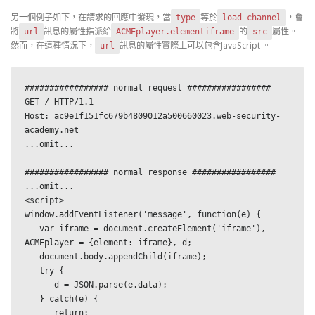
另一個例子如下，在請求的回應中發現，當
等於
，會
type
load-channel
將
訊息的屬性指派給
的
屬性。
url
ACMEplayer.elementiframe
src
然而，在這種情況下，
訊息的屬性實際上可以包含JavaScript 。
url
################# normal request #################

GET / HTTP/1.1

Host: ac9e1f151fc679b4809012a500660023.web-security-
academy.net

...omit...

################# normal response #################

...omit...

<script>

window.addEventListener('message', function(e) {

   var iframe = document.createElement('iframe'), 
ACMEplayer = {element: iframe}, d;

   document.body.appendChild(iframe);

   try {

      d = JSON.parse(e.data);

   } catch(e) {

      return;
