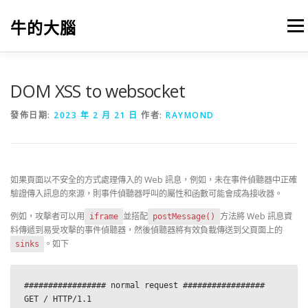
跳
至
牛的大腦
選單
主
要
內
容
我的筆記
出版
參考文獻
關於本站
DOM XSS to websocket
發佈日期:
2023 年 2 月 21 日
作者:
RAYMOND
如果頁面以不安全的方式處理傳入的 Web 訊息，例如，未在事件偵聽器中正確
驗證傳入訊息的來源，則事件偵聽器呼叫的屬性和函數可能會成為接收器。
例如，攻擊者可以用
並搭配
方法將 Web 訊息資
iframe
postMessage()
料傳遞到易受攻擊的事件偵聽器，然後偵聽器將有效負載傳送到父頁面上的
。如下
sinks
################# normal request ################# 

GET / HTTP/1.1
