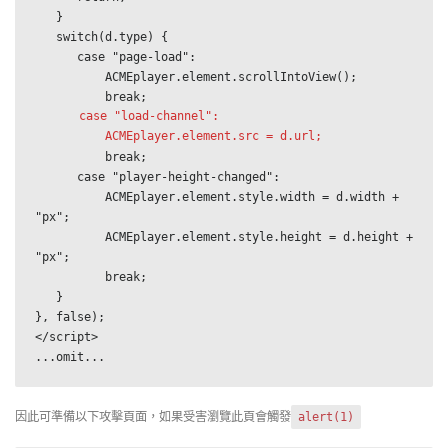
   }

   switch(d.type) {

      case "page-load":

          ACMEplayer.element.scrollIntoView();

      case "load-channel":

          ACMEplayer.element.src = d.url;
          break;

      case "player-height-changed":

          ACMEplayer.element.style.width = d.width + 
"px";

          ACMEplayer.element.style.height = d.height + 
"px";

          break;

   }

}, false);

</script>

...omit...
因此可準備以下攻擊頁面，如果受害瀏覽此頁會觸發
alert(1)