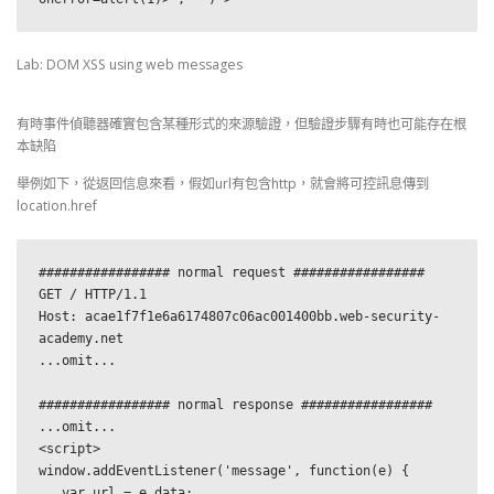
Lab: DOM XSS using web messages
有時事件偵聽器確實包含某種形式的來源驗證，但驗證步驟有時也可能存在根
本缺陷
舉例如下，從返回信息來看，假如url有包含http，就會將可控訊息傳到
location.href
################# normal request #################

GET / HTTP/1.1

Host: acae1f7f1e6a6174807c06ac001400bb.web-security-
academy.net

...omit...

################# normal response #################

...omit...

<script>

window.addEventListener('message', function(e) {

   var url = e.data;
