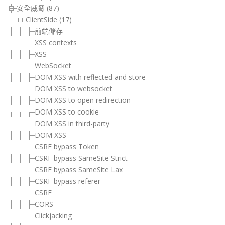
安全威脅 (87)
ClientSide (17)
前端儲存
XSS contexts
XSS
WebSocket
DOM XSS with reflected and store
DOM XSS to websocket
DOM XSS to open redirection
DOM XSS to cookie
DOM XSS in third-party
DOM XSS
CSRF bypass Token
CSRF bypass SameSite Strict
CSRF bypass SameSite Lax
CSRF bypass referer
CSRF
CORS
Clickjacking