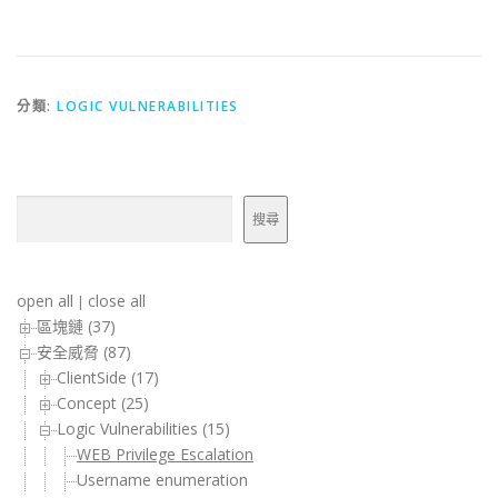
分類:
LOGIC VULNERABILITIES
搜尋
搜尋
open all
close all
|
區塊鏈 (37)
安全威脅 (87)
ClientSide (17)
Concept (25)
Logic Vulnerabilities (15)
WEB Privilege Escalation
Username enumeration