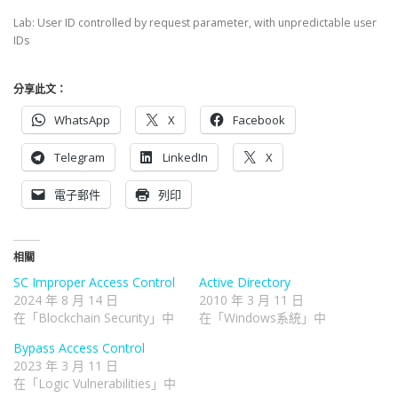
Lab: User ID controlled by request parameter, with unpredictable user
IDs
分享此文：
WhatsApp
X
Facebook
Telegram
LinkedIn
X
電子郵件
列印
相關
SC Improper Access Control
Active Directory
2024 年 8 月 14 日
2010 年 3 月 11 日
在「Blockchain Security」中
在「Windows系統」中
Bypass Access Control
2023 年 3 月 11 日
在「Logic Vulnerabilities」中