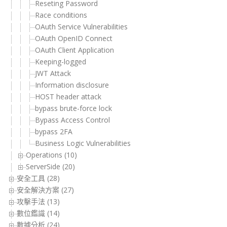
Reseting Password
Race conditions
OAuth Service Vulnerabilities
OAuth OpenID Connect
OAuth Client Application
Keeping-logged
JWT Attack
Information disclosure
HOST header attack
bypass brute-force lock
Bypass Access Control
bypass 2FA
Business Logic Vulnerabilities
Operations (10)
ServerSide (20)
安全工具 (28)
安全解決方案 (27)
攻擊手法 (13)
數位鑑識 (14)
數據分析 (24)