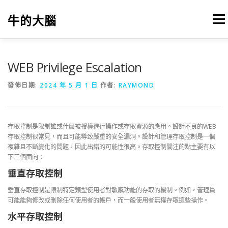
跳
至
牛的大腦
選單
主
要
內
容
我的筆記
出版
參考文獻
關於本站
WEB Privilege Escalation
發佈日期:
2024 年 5 月 1 日
作者:
RAYMOND
存取控制是限制誰或什麼被授權進行操作或存取資源的應用。設計不良的WEB
存取控制很常見，而且可能導致嚴重的安全漏洞。設計和管理存取控制是一個
複雜且不斷變化的問題，因此出錯的可能性很高。存取控制關注的點主要有以
下三個面向：
垂直存取控制
垂直存取控制是限制特定類型使用者對敏感功能的存取的機制。例如，管理員
可能能夠修改或刪除任何使用者的帳戶，而一般使用者無權存取這些操作。
水平存取控制