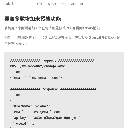
Lab: User role controlled by request parameter
覆寫參數增加未授權功能
系統用id來判斷權限，但任何人都能修改id，而得到admin權限
例如，目標網站的roleid：2代表管理者權限，在嘗試更改email時發現返回內
容包含roleid，
############### request ##################

POST /my-account/change-email

...omit...

{"email":"test@email.com"}

############### response ##################

...omit...

{

 "username":"wiener",

 "email": "test@email.com",

 "apikey": "aw3etg5wea2gaef6goijef",

 "roleid": 1,
