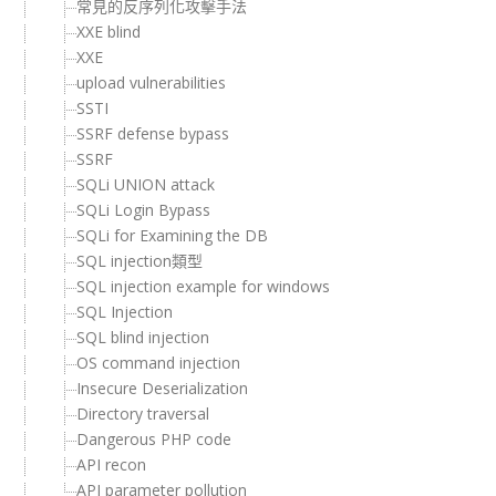
常見的反序列化攻擊手法
XXE blind
XXE
upload vulnerabilities
SSTI
SSRF defense bypass
SSRF
SQLi UNION attack
SQLi Login Bypass
SQLi for Examining the DB
SQL injection類型
SQL injection example for windows
SQL Injection
SQL blind injection
OS command injection
Insecure Deserialization
Directory traversal
Dangerous PHP code
API recon
API parameter pollution