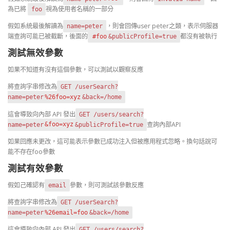
為已將
視為使用者名稱的一部分
foo
假如系統最後解讀為
，則會回傳user peter之類，表示伺服器
name=peter
端查詢可能已被截斷，後面的
都沒有被執行
#foo
&publicProfile=true
測試無效參數
如果不知道有沒有這個參數，可以測試以觀察反應
將查詢字串修改為
GET /userSearch?
name=peter
%26foo=xyz
&back=/home
這會導致向內部 API 發出
GET /users/search?
查詢內部API
name=peter
&foo=xyz
&publicProfile=true
如果回應未更改，這可能表示參數已成功注入但被應用程式忽略。換句話說可
能不存在foo參數
測試有效參數
假如己確認有
參數，則可測試該參數反應
email
將查詢字串修改為
GET /userSearch?
name=peter
%26email=foo
&back=/home
這會導致向內部 API 發出
GET /users/search?