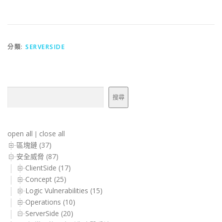
分類:
SERVERSIDE
搜尋
搜尋
open all
close all
|
區塊鏈 (37)
安全威脅 (87)
ClientSide (17)
Concept (25)
Logic Vulnerabilities (15)
Operations (10)
ServerSide (20)