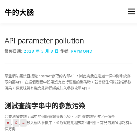
跳
至
牛的大腦
選單
主
要
內
容
我的筆記
出版
參考文獻
關於本站
API parameter pollution
發佈日期:
2023 年 5 月 3 日
作者:
RAYMOND
某些網站無法直接從Internet存取的內部API，因此需要在透過一個中間系統存
取內部API，在這個過程中如果沒有進行適當的編碼時，就會發生伺服器端參數
污染，這意味著有機會能夠操縱或注入參數攻擊API。
測試查詢字串中的參數污染
若要測試查詢字串中的伺服器端參數污染，可將將查詢語法字元像是
,
,
放入輸入參數中，並觀察應用程式如何回應。常見的測試思路有4
#
&
=
個方向