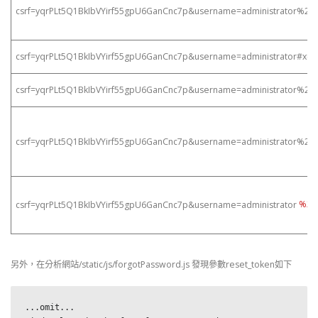
csrf=yqrPLt5Q1BkIbVYirf55gpU6GanCnc7p&username=administrator%26
csrf=yqrPLt5Q1BkIbVYirf55gpU6GanCnc7p&username=administrator#x=y
csrf=yqrPLt5Q1BkIbVYirf55gpU6GanCnc7p&username=administrator%23
csrf=yqrPLt5Q1BkIbVYirf55gpU6GanCnc7p&username=administrator%26f
csrf=yqrPLt5Q1BkIbVYirf55gpU6GanCnc7p&username=administrator
%26f
另外，在分析網站/static/js/forgotPassword.js 發現參數reset_token如下
...omit... 
