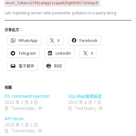
reset_token=5f49jq4ggitxapw62hgk850571kkdqs8
Lab: Exploiting server-side parameter pollution in a query string
分享此文：
WhatsApp
X
Facebook
Telegram
LinkedIn
X
電子郵件
列印
相關
OS command injection
SQLMap偵測設定
2023 年 2 月 3 日
2023 年 6 月 7 日
在「ServerSide」中
在「red team」中
API recon
2023 年 5 月 2 日
在「ServerSide」中