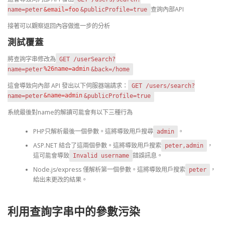
查詢內部API
name=peter
&email=foo
&publicProfile=true
接著可以觀察返回內容做進一步的分析
測試覆蓋
將查詢字串修改為
GET /userSearch?
name=peter
%26name=admin
&back=/home
這會導致向內部 API 發出以下伺服器端請求：
GET /users/search?
name=peter
&name=admin
&publicProfile=true
系統最後對name的解讀可能會有以下三種行為
PHP只解析最後一個參數。這將導致用戶搜尋
。
admin
ASP.NET 結合了這兩個參數。這將導致用戶搜索
，
peter,admin
這可能會導致
錯誤訊息。
Invalid username
Node.js/express 僅解析第一個參數。這將導致用戶搜索
，
peter
給出未更改的結果。
利用查詢字串中的參數污染