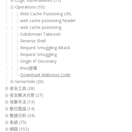
Logic Vulnerabilities (15)
Operations (10)
Web Cache Poisioning URL
web cache poisioning header
web cache poisioning
Subdomain Takeover
Reverse Shell
Request Smuggling Attack
Request Smuggling
Origin IP Discovery
linux提權
Download Malicious Code
ServerSide (20)
安全工具 (28)
安全解決方案 (27)
攻擊手法 (13)
數位鑑識 (14)
數據分析 (24)
系統 (75)
網路 (102)