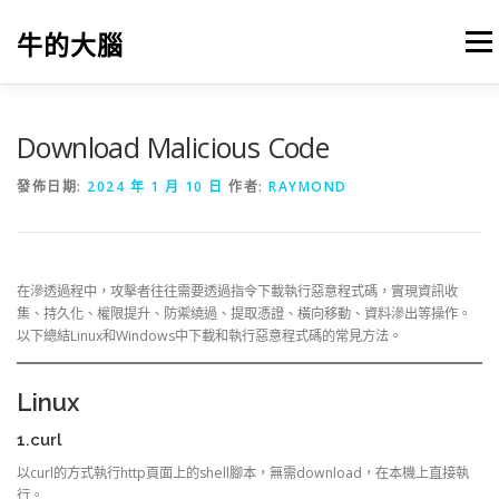
跳
至
牛的大腦
選單
主
要
內
容
我的筆記
出版
參考文獻
關於本站
Download Malicious Code
發佈日期:
2024 年 1 月 10 日
作者:
RAYMOND
在滲透過程中，攻擊者往往需要透過指令下載執行惡意程式碼，實現資訊收
集、持久化、權限提升、防禦繞過、提取憑證、橫向移動、資料滲出等操作。
以下總結Linux和Windows中下載和執行惡意程式碼的常見方法。
Linux
1.curl
以curl的方式執行http頁面上的shell腳本，無需download，在本機上直接執
行。