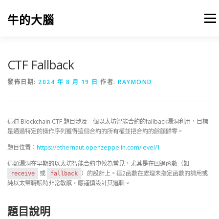
跳
至
牛的大腦
選單
主
要
內
容
我的筆記
出版
參考文獻
關於本站
CTF Fallback
發佈日期:
2024 年 8 月 19 日
作者:
RAYMOND
這道 Blockchain CTF 題目涉及一個以太坊智能合約的fallback漏洞利用，目標
是通過特定的操作序列獲得這個合約的所有權並把合約的餘額歸零。
題目位置：
https://ethernaut.openzeppelin.com/level/1
這類漏洞在早期的以太坊智能合約中較為常見，尤其是在回退函數（如
或
）的設計上。這2函數在處理未指定函數的調用或
receive
fallback
純以太幣轉賬時非常敏感，應謹慎設計其邏輯。
題目說明