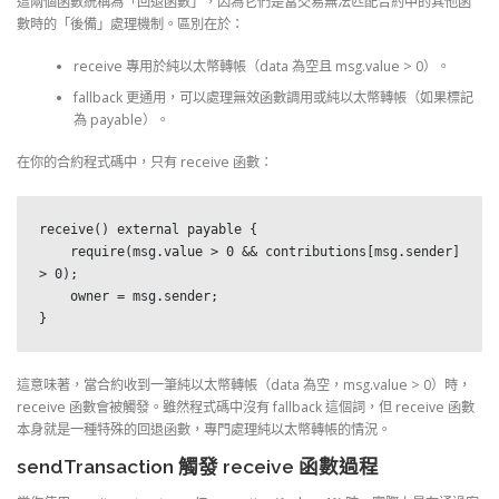
這兩個函數統稱為「回退函數」，因為它們是當交易無法匹配合約中的其他函
數時的「後備」處理機制。區別在於：
receive 專用於純以太幣轉帳（data 為空且 msg.value > 0）。
fallback 更通用，可以處理無效函數調用或純以太幣轉帳（如果標記
為 payable）。
在你的合約程式碼中，只有 receive 函數：
receive() external payable {

    require(msg.value > 0 && contributions[msg.sender] 
> 0);

    owner = msg.sender;

}
這意味著，當合約收到一筆純以太幣轉帳（data 為空，msg.value > 0）時，
receive 函數會被觸發。雖然程式碼中沒有 fallback 這個詞，但 receive 函數
本身就是一種特殊的回退函數，專門處理純以太幣轉帳的情況。
sendTransaction 觸發 receive 函數過程