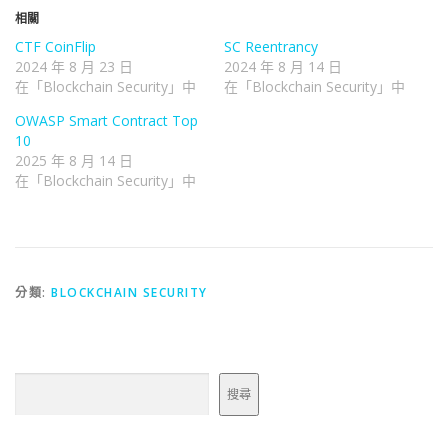
相關
CTF CoinFlip
SC Reentrancy
2024 年 8 月 23 日
2024 年 8 月 14 日
在「Blockchain Security」中
在「Blockchain Security」中
OWASP Smart Contract Top
10
2025 年 8 月 14 日
在「Blockchain Security」中
分類:
BLOCKCHAIN SECURITY
搜尋
搜尋