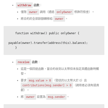
函數
：
withdraw
僅限
調用（通過
修飾符檢查）。
owner
onlyOwner
將合約的全部餘額轉移給
。
owner
    function withdraw() public onlyOwner {

payable(owner).transfer(address(this).balance);

    }
函數
：
receive
這是一個回退函數，當合約收到以太幣但未指定具體函數時觸
發。
要求
（發送的以太幣大於 0）且
msg.value > 0
（調用者必須有過貢
contributions[msg.sender] > 0
獻）。
將
設置為
。
owner
msg.sender