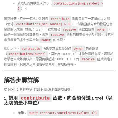
該地址的貢獻量大於 0（
contributions[msg.sender] >
）。
0
這意味著，只要一個地址先通過
函數貢獻了一定量的以太幣
contribute
（使得
），然後直接向合約發送任意
contributions[msg.sender] > 0
金額的以太幣（例如 1 wei），就能觸發
函數並成為
。
receive
owner
這是一個顯著的設計缺陷，因為
函數的檢查條件過於寬鬆，沒有考
receive
慮貢獻量的多少或與當前
的比較。
owner
相比之下，
函數要求貢獻量超過
的貢獻量
contribute
owner
（
，初始為 1000 ETH）才能改變所有權，這對於
contributions[owner]
攻擊者來說難度較高（需要貢獻超過 1000 ETH）。而
函數繞過了
receive
這個限制，只需滿足兩個簡單條件即可奪取所有權。
解答步驟詳解
以下逐行分析這些操作如何利用漏洞並達成目標：
1. 調用
contribute
函數，向合約發送 1 wei（以
太坊的最小單位）
操作
：
await contract.contribute({value: 1})