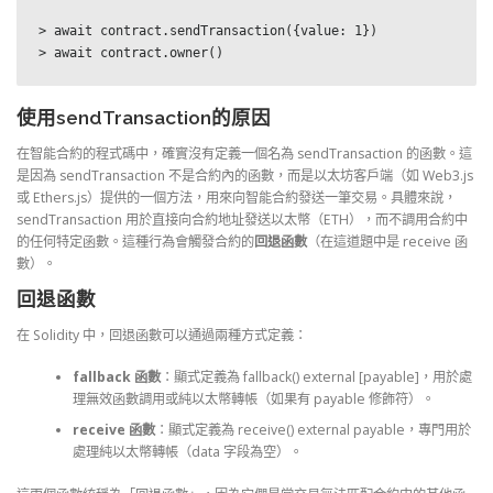
> await contract.sendTransaction({value: 1})

> await contract.owner()
使用sendTransaction的原因
在智能合約的程式碼中，確實沒有定義一個名為 sendTransaction 的函數。這
是因為 sendTransaction 不是合約內的函數，而是以太坊客戶端（如 Web3.js
或 Ethers.js）提供的一個方法，用來向智能合約發送一筆交易。具體來說，
sendTransaction 用於直接向合約地址發送以太幣（ETH），而不調用合約中
的任何特定函數。這種行為會觸發合約的
回退函數
（在這道題中是 receive 函
數）。
回退函數
在 Solidity 中，回退函數可以通過兩種方式定義：
fallback 函數
：顯式定義為 fallback() external [payable]，用於處
理無效函數調用或純以太幣轉帳（如果有 payable 修飾符）。
receive 函數
：顯式定義為 receive() external payable，專門用於
處理純以太幣轉帳（data 字段為空）。