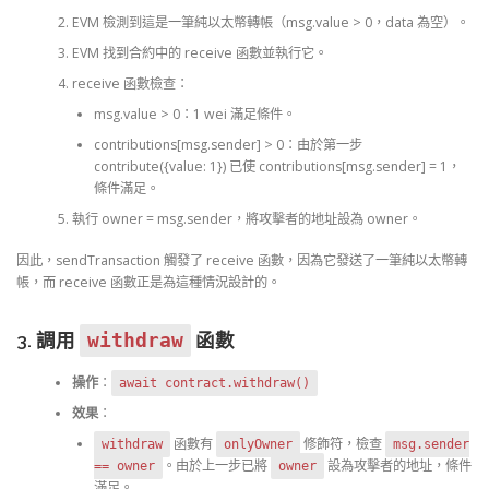
EVM 檢測到這是一筆純以太幣轉帳（msg.value > 0，data 為空）。
EVM 找到合約中的 receive 函數並執行它。
receive 函數檢查：
msg.value > 0：1 wei 滿足條件。
contributions[msg.sender] > 0：由於第一步
contribute({value: 1}) 已使 contributions[msg.sender] = 1，
條件滿足。
執行 owner = msg.sender，將攻擊者的地址設為 owner。
因此，sendTransaction 觸發了 receive 函數，因為它發送了一筆純以太幣轉
帳，而 receive 函數正是為這種情況設計的。
3. 調用
withdraw
函數
操作
：
await contract.withdraw()
效果
：
函數有
修飾符，檢查
withdraw
onlyOwner
msg.sender
。由於上一步已將
設為攻擊者的地址，條件
== owner
owner
滿足。