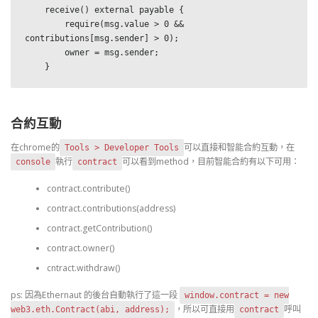
    receive() external payable {

        require(msg.value > 0 && 
contributions[msg.sender] > 0);

        owner = msg.sender;

    }
合約互動
在chrome的
可以直接和智能合約互動，在
Tools > Developer Tools
執行
可以看到method，目前智能合約有以下可用：
console
contract
contract.contribute()
contract.contributions(address)
contract.getContribution()
contract.owner()
cntract.withdraw()
ps: 因為Ethernaut 的後台自動執行了這一段
window.contract = new
，所以可直接用
呼叫
web3.eth.Contract(abi, address);
contract