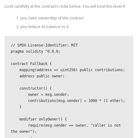
Look carefully at the contract’s code below. You will beat this level if
you claim ownership of the contract
you reduce its balance to 0
// SPDX-License-Identifier: MIT

pragma solidity ^0.8.0;

contract Fallback {

    mapping(address => uint256) public contributions;

    address public owner;

    constructor() {

        owner = msg.sender;

        contributions[msg.sender] = 1000 * (1 ether);

    }

    modifier onlyOwner() {

        require(msg.sender == owner, "caller is not 
the owner");

        _;
