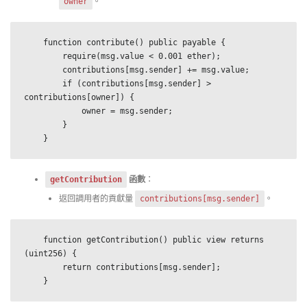
。
owner
    function contribute() public payable {

        require(msg.value < 0.001 ether);

        contributions[msg.sender] += msg.value;

        if (contributions[msg.sender] > 
contributions[owner]) {

            owner = msg.sender;

        }

    }
函數
：
getContribution
返回調用者的貢獻量
。
contributions[msg.sender]
    function getContribution() public view returns 
(uint256) {

        return contributions[msg.sender];

    }