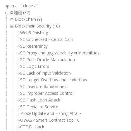
open all
close all
|
區塊鏈 (37)
BlockChain (9)
Blockchain Security (18)
Web3 Phishing
SC Unchecked External Calls
SC Reentrancy
SC Proxy and upgradeability vulnerabilities
SC Price Oracle Manipulation
SC Logic Errors
SC Lack of Input Validation
SC Integer Overflow and Underflow
SC Insecure Randomness
SC Improper Access Control
SC Flash Loan Attack
SC Denial of Service
Proxy Update and Fishing Attack
OWASP Smart Contract Top 10
CTF Fallback