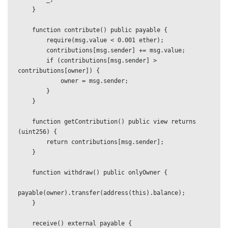
    }

    function contribute() public payable {

        require(msg.value < 0.001 ether);

        contributions[msg.sender] += msg.value;

        if (contributions[msg.sender] > 
contributions[owner]) {

            owner = msg.sender;

        }

    }

    function getContribution() public view returns 
(uint256) {

        return contributions[msg.sender];

    }

    function withdraw() public onlyOwner {

payable(owner).transfer(address(this).balance);

    }

    receive() external payable {
