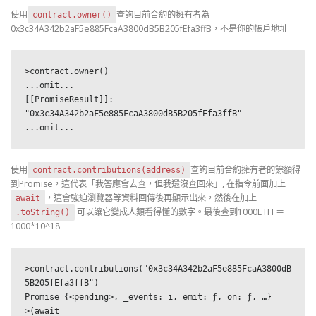
使用
查詢目前合約的擁有者為
contract.owner()
0x3c34A342b2aF5e885FcaA3800dB5B205fEfa3ffB，不是你的帳戶地址
>contract.owner()

...omit...

[[PromiseResult]]: 
"0x3c34A342b2aF5e885FcaA3800dB5B205fEfa3ffB"

...omit...
使用
查詢目前合約擁有者的餘額得
contract.contributions(address)
到Promise，這代表「我答應會去查，但我還沒查回來」, 在指令前面加上
，這會強迫瀏覽器等資料回傳後再顯示出來，然後在加上
await
可以讓它變成人類看得懂的數字。最後查到1000ETH ＝
.toString()
1000*10^18
>contract.contributions("0x3c34A342b2aF5e885FcaA3800dB
5B205fEfa3ffB")

Promise {<pending>, _events: i, emit: ƒ, on: ƒ, …}

>(await 