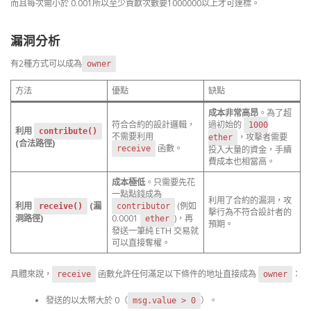
而且每次需小於 0.001所以至少貢獻次數要1000000以上才可達標。
漏洞分析
有2種方式可以成為
owner
方法
優點
缺點
成本非常高昂
。為了超
符合合約的設計邏輯，
過初始的
1000
利用
contribute()
不需要利用
，攻擊者需要
ether
(合法路徑)
函數。
receive
投入大量的資金，手續
費成本也相當高。
成本極低
。只需要先花
一點點錢成為
利用了合約的漏洞，攻
利用
(漏
(例如
receive()
contributor
擊行為不符合設計者的
洞路徑)
0.0001
)，再
ether
預期。
發送一筆純 ETH 交易就
可以直接奪權。
具體來說，
函數允許任何滿足以下條件的地址直接成為
：
receive
owner
發送的以太幣大於 0（
）。
msg.value > 0