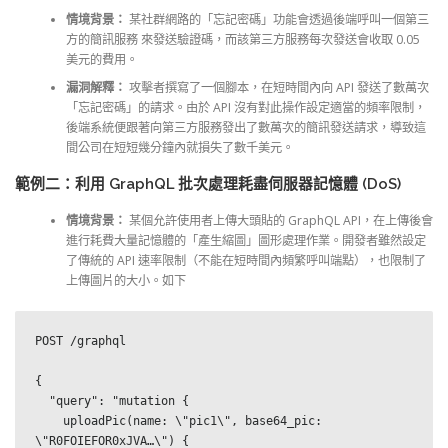
情境背景：
某社群網路的「忘記密碼」功能會透過後端呼叫一個第三
方的簡訊服務 來發送驗證碼，而該第三方服務每次發送會收取 0.05
美元的費用。
漏洞解釋：
攻擊者撰寫了一個腳本，在短時間內向 API 發送了數萬次
「忘記密碼」的請求。由於 API 沒有對此操作設定適當的頻率限制，
後端系統便跟著向第三方服務發出了數萬次的簡訊發送請求，導致這
間公司在短短幾分鐘內就損失了數千美元。
範例二：利用 GraphQL 批次處理耗盡伺服器記憶體 (DoS)
情境背景：
某個允許使用者上傳大頭貼的 GraphQL API，在上傳後會
進行耗費大量記憶體的「產生縮圖」圖形處理作業。開發者雖然設定
了傳統的 API 速率限制（不能在短時間內頻繁呼叫端點），也限制了
上傳圖片的大小。如下
POST /graphql

{

  "query": "mutation {

    uploadPic(name: \"pic1\", base64_pic: 
\"R0FOIEFOR0xJVA…\") {
