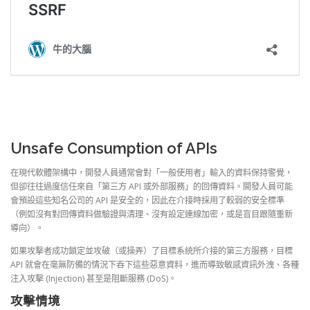
Unsafe Consumption of APIs
在現代軟體架構中，開發人員通常會對「一般使用者」輸入的資料保持警覺，
但卻往往過度信任來自「第三方 API 或外部服務」的回傳資料。開發人員可能
會預設這些知名公司的 API 是安全的，因此在介接時採用了較弱的安全標準
（例如沒有對回傳資料做驗證與清理、沒有設定連線加密，或是盲目跟隨重新
導向）。
如果攻擊者成功鎖定並攻破（或操弄）了目標系統所介接的第三方服務，目標
API 就會在毫無防備的情況下吞下這些惡意資料，進而導致敏感資訊外洩、各種
注入攻擊 (Injection) 甚至是阻斷服務 (DoS)。
攻擊情境