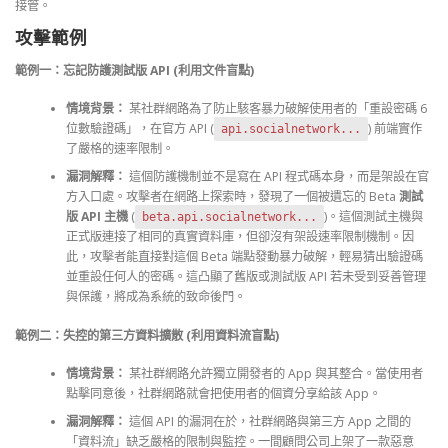
接管。
攻擊範例
範例一：忘記防護測試版 API (利用文件盲點)
情境背景：
某社群網路為了防止駭客暴力破解使用者的「重設密碼 6
位數驗證碼」，在官方 API (
) 前端實作
api.socialnetwork...
了嚴格的速率限制。
漏洞解釋：
這個防護機制並不是寫在 API 程式碼本身，而是架設在官
方入口處。攻擊者在網路上探索時，發現了一個被遺忘的 Beta
測試
版 API 主機
(
)。這個測試主機與
beta.api.socialnetwork...
正式版連接了相同的真實資料庫，但卻沒有架設速率限制機制。因
此，攻擊者能直接對這個 Beta 端點發動暴力破解，輕易猜出驗證碼
並重設任何人的密碼。這凸顯了舊版或測試版 API 若未受到妥善管理
與保護，將成為系統的致命後門。
範例二：失控的第三方資料擴散 (利用資料流盲點)
情境背景：
某社群網路允許獨立開發者的 App 與其整合。當使用者
點擊同意後，社群網路就會把使用者的個資分享給該 App。
漏洞解釋：
這個 API 的漏洞在於，社群網路與第三方 App 之間的
「資料流」缺乏嚴格的限制與監控。一間顧問公司上架了一款惡意