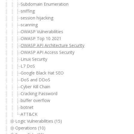
Subdomain Enumeration
sniffing
session hijacking
scanning
OWASP Vulnerabilities
OWASP Top 10 2021
OWASP API Architecture Security
OWASP API Access Security
Linux Security
L7 DoS
Google Black Hat SEO
DoS and DDoS
Cyber Kill Chain
Cracking Password
buffer overflow
botnet
ATT&CK
Logic Vulnerabilities (15)
Operations (10)