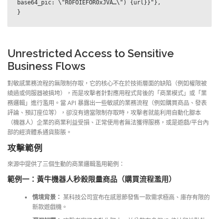
base64_pic: \"R0FOIEFOR0xJVA…\") {url}}"},

}
Unrestricted Access to Sensitive
Business Flows
對敏感業務流程的無限制存取，它的核心不在於技術層面的缺陷（例如權限被
繞過或伺服器被搞垮），而是攻擊者針對應用程式背後的「商業模式」或「業
務邏輯」進行濫用。當 API 暴露出一些敏感的業務流程（例如購買商品、發表
評論、預訂座位等），卻沒有適當限制存取時，攻擊者就能利用自動化腳本
（機器人）企業的商業利益受損、正常使用者無法獲得服務，或是遊戲/平台內
部的經濟體系通貨膨脹。
攻擊範例
來源中提供了三個生動的商業邏輯濫用範例：
範例一：黃牛機器人秒殺限量商品（購買流程濫用）
情境背景：
某科技公司宣布在感恩節發售一款需求極高、庫存有限的
新款遊戲機。