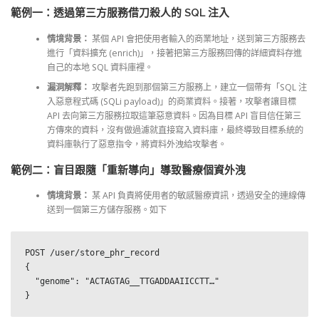
範例一：透過第三方服務借刀殺人的 SQL 注入
情境背景：
某個 API 會把使用者輸入的商業地址，送到第三方服務去
進行「資料擴充 (enrich)」，接著把第三方服務回傳的詳細資料存進
自己的本地 SQL 資料庫裡。
漏洞解釋：
攻擊者先跑到那個第三方服務上，建立一個帶有「SQL 注
入惡意程式碼 (SQLi payload)」的商業資料。接著，攻擊者讓目標
API 去向第三方服務拉取這筆惡意資料。因為目標 API 盲目信任第三
方傳來的資料，沒有做過濾就直接寫入資料庫，最終導致目標系統的
資料庫執行了惡意指令，將資料外洩給攻擊者。
範例二：盲目跟隨「重新導向」導致醫療個資外洩
情境背景：
某 API 負責將使用者的敏感醫療資訊，透過安全的連線傳
送到一個第三方儲存服務。如下
POST /user/store_phr_record

{

  "genome": "ACTAGTAG__TTGADDAAIICCTT…"

}