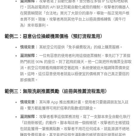
漏洞解釋：
攻擊者寫了自動化腳本，並分散在多個 IP 位址和地點執
行。因為該電商的 API 缺乏防範自動化威脅的機制，攻擊者的機器人
在開賣瞬間就「合法地」買光了大部分的庫存，導致一般正常用戶根
本買不到。隨後，攻擊者再到其他平台上以極高價格轉售（黃牛行
為）來牟取暴利。
範例二：惡意佔位操縱機票價格（預訂流程濫用）
情境背景：
某航空公司提供「免手續費取消」的線上購票服務。
漏洞解釋：
一位有惡意的使用者利用這個退票機制，事先訂下了某個
熱門航班 90% 的座位。到了起飛前幾天，他一口氣把所有機票全部取
消。航空公司眼看飛機即將空著起飛，系統便被迫大幅調降票價來促
銷。這時，這位惡意使用者就能以極便宜的價格買下自己真正要搭的
那張機票。
範例三：無限洗刷推薦獎勵（註冊與推薦流程濫用）
情境背景：
某叫車 App 推出推薦計畫，使用者只要邀請朋友加入註
冊，雙方都能獲得可用於搭車的點數或回饋金。
漏洞解釋：
攻擊者看準這個業務流程，寫了一支腳本來全自動化執行
「註冊新帳號」的動作。腳本每註冊一個假帳號，攻擊者的主帳號錢
包就能獲得一筆推薦點數。攻擊者不用花任何成本，就能源源不絕地
賺取免費搭車金，甚至能把這個充滿點數的帳號直接折現賣給其他