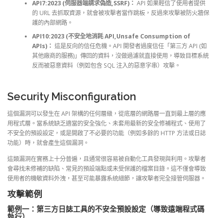
API7:2023 (伺服器端請求偽造,SSRF)：
API 如果輕信了使用者提供
的 URL 去抓取資源，就會被攻擊者當作跳板，反過來攻擊被防火牆保
護的內部網路。
API10:2023 (不安全地消耗 API,Unsafe Consumption of
APIs)：
這是反向的信任危機。API 開發者過度信任「第三方 API (如
其他廠商的服務)」傳回的資料，沒做過濾就直接使用，導致目標系統
反而被惡意資料（例如包含 SQL 注入的惡意字串）攻擊。
Security Misconfiguration
這個漏洞可以發生在 API 架構的任何層級，從底層的網路層一直到最上層的應
用程式層。當系統缺乏適當的安全強化、未套用最新的安全修補程式、使用了
不安全的預設設定，或是開啟了不必要的功能（例如多餘的 HTTP 方法或日誌
功能）時，就會產生這個漏洞。
這類漏洞在實務上十分普遍，且通常很容易被自動化工具發現與利用。攻擊者
會尋找未修補的缺陷、常見的預設端點或未受保護的檔案目錄。這不僅會導致
使用者的機敏資料外洩，甚至可能暴露系統細節，讓攻擊者完全接管伺服器。
攻擊範例
範例一：第三方日誌工具的不安全預設設定（導致遠端程式碼
執行）