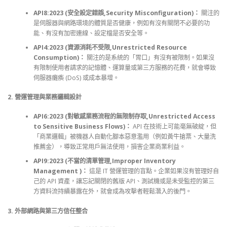
API8:2023 (安全設定錯誤,Security Misconfiguration)：
關注的
是伺服器與網路環境的體質是否健康，例如有沒有關閉不必要的功
能、有沒有加密連線、設定檔是否安全等。
API4:2023 (資源消耗不受限,Unrestricted Resource
Consumption)：
關注的是系統的「胃口」有沒有被限制。如果沒
有限制使用者請求的記憶體、運算量或第三方服務的花費，就會導致
伺服器癱瘓 (DoS) 或成本暴增。
2. 營運管理與業務邏輯設計
API6:2023 (對敏感業務流程的無限制存取,Unrestricted Access
to Sensitive Business Flows)：
API 在技術上可能毫無破綻，但
「商業邏輯」被機器人自動化腳本惡意濫用（例如黃牛搶票、大量洗
推薦金），導致正常用戶無法使用，損害企業商業利益。
API9:2023 (不當的清單管理,Improper Inventory
Management )：
這是 IT 營運管理的盲點。企業如果沒有管理好自
己的 API 資產，讓忘記關閉的舊版 API、測試機或是未受監控的第三
方資料流持續暴露在外，就會成為攻擊者輕鬆潛入的後門。
3. 外部網路與第三方信任整合