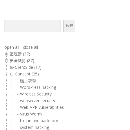
搜尋
搜尋
open all
close all
|
區塊鏈 (37)
安全威脅 (87)
ClientSide (17)
Concept (25)
鏈上攻擊
WordPress hacking
Wireless Security
webserver security
Web APP vulnerabilities
Virus Worm
trojan and backdoor
system hacking