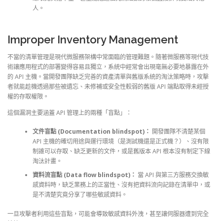
人。
Improper Inventory Management
不當的清單管理是現代微服務架構中常面臨的管理難題。隨著微服務等現代技
術讓應用程式的部署變得容易且獨立，系統中經常會出現毫無必要地暴露在外
的 API 主機。當開發團隊缺乏完善的資產清單與舊版系統的淘汰策略時，攻擊
者就能趁機透過那些被遺忘、未修補或安全性較弱的舊版 API 端點取得未經授
權的存取權限。
這個漏洞主要涵蓋 API 管理上的兩種「盲點」：
文件盲點 (Documentation blindspot)：
開發團隊不清楚某個
API 主機的確切用途與運行環境（是測試機還是正式機？）、沒有限
制誰可以存取、缺乏更新的文件，或是舊版本 API 根本沒有制定下線
淘汰計畫。
資料流盲點 (Data flow blindspot)：
當 API 與第三方服務交換敏
感資料時，缺乏業務上的正當性、沒有把資料流向記錄在清單中，或
是不清楚究竟分享了哪些敏感資料。
一旦攻擊者利用這些盲點，可能會導致敏感資料外洩，甚至讓伺服器遭到完全