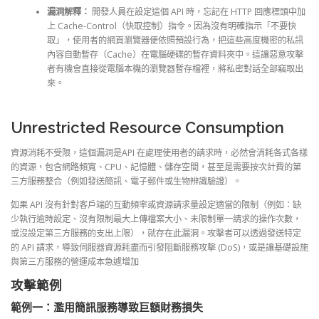
漏洞解釋：
開發人員在設定這個 API 時，忘記在 HTTP 回應標頭中加
上 Cache-Control（快取控制）指令。因為沒有明確指示「不要快
取」，使用者的網頁瀏覽器便依照預設行為，把這些高度機密的私訊
內容自動暫存（Cache）在電腦硬碟的暫存資料夾中。這讓惡意攻擊
者有機會直接從電腦本機的瀏覽器暫存檔裡，將私密對話全部竊取出
來。
Unrestricted Resource Consumption
資源消耗不受限，這個漏洞是API 在處理使用者的請求時，必然會消耗各式各樣
的資源，包含網路頻寬、CPU、記憶體、儲存空間，甚至是需要按次計費的第
三方服務整合（例如發送簡訊、電子郵件或生物辨識驗證）。
如果 API 沒有針對客戶端的互動頻率或資源請求量設定適當的限制（例如：缺
少執行逾時設定、沒有限制最大上傳檔案大小、未限制單一請求的操作次數，
或沒設定第三方服務的支出上限），就存在此漏洞。攻擊者可以透過發送特定
的 API 請求，導致伺服器資源耗盡而引發阻斷服務攻擊 (DoS)，或是讓基礎設施
與第三方服務的營運成本急遽增加
攻擊範例
範例一：濫用簡訊服務導致巨額財務損失