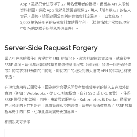
App，雖然只合法取得了 27 萬名使用者的授權，但因為 API 未限制
資料範圍，這款 App 竟然能連帶讀取這 27 萬人「所有朋友」的私人
資訊。最終，這間顧問公司利用這個資料流漏洞，一口氣竊取了
5,000 萬名使用者的私密資料並轉賣牟利。（這個情境非常類似現實
中知名的劍橋分析隱私外洩事件）。
Server-Side Request Forgery
當 API 在未驗證使用者提供的 URL 的情況下，就去抓取遠端資源時，就會發生
SSRF 漏洞。這個漏洞會讓攻擊者能強迫應用程式（伺服器）發送一個經過特殊
設計的請求到非預期的目的地，即使該目的地受到防火牆或 VPN 的保護也能被
穿透。
在現代應用程式開發中，因為經常會要求開發者根據使用者的輸入去存取外部
資源（例如：Webhooks、從 URL 抓取檔案、自訂 SSO 或 URL 預覽），使得
SSRF 變得更加普遍。同時，由於雲端服務商、Kubernetes 和 Docker 通常會
在可預測的 HTTP 路徑上暴露管理和控制通道，這些內部通道成為了 SSRF 攻擊
極易得手的目標，也讓此漏洞變得更加危險。
相關說明可參考