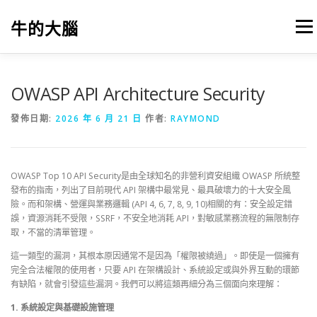
跳
至
牛的大腦
選單
主
要
內
容
我的筆記
出版
參考文獻
關於本站
OWASP API Architecture Security
發佈日期:
2026 年 6 月 21 日
作者:
RAYMOND
OWASP Top 10 API Security是由全球知名的非營利資安組織 OWASP 所統整
發布的指南，列出了目前現代 API 架構中最常見、最具破壞力的十大安全風
險。而和架構、營運與業務邏輯 (API 4, 6, 7, 8, 9, 10)相關的有：安全設定錯
誤，資源消耗不受限，SSRF，不安全地消耗 API，對敏感業務流程的無限制存
取，不當的清單管理。
這一類型的漏洞，其根本原因通常不是因為「權限被繞過」。即使是一個擁有
完全合法權限的使用者，只要 API 在架構設計、系統設定或與外界互動的環節
有缺陷，就會引發這些漏洞。我們可以將這類再細分為三個面向來理解：
1. 系統設定與基礎設施管理