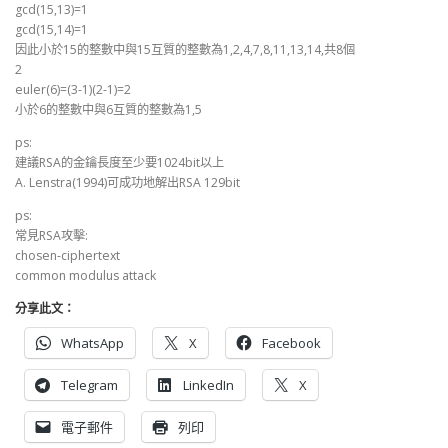
gcd(15,13)=1
gcd(15,14)=1
因此小於15的整數中與15互質的整數為1,2,4,7,8,11,13,14,共8個
2
euler(6)=(3-1)(2-1)=2
小於6的整數中與6互質的整數為1,5
ps:
建議RSA的金鑰長度至少要1024bit以上
A. Lenstra(1994)可成功地解出RSA 129bit
ps:
常見RSA攻擊:
chosen-ciphertext
common modulus attack
分享此文：
WhatsApp
X
Facebook
Telegram
LinkedIn
X
電子郵件
列印