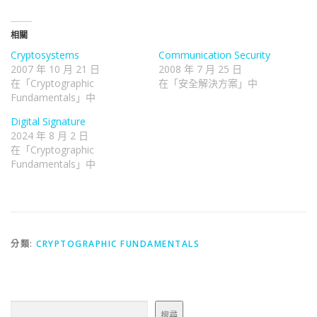
相關
Cryptosystems
Communication Security
2007 年 10 月 21 日
2008 年 7 月 25 日
在「Cryptographic
在「安全解決方案」中
Fundamentals」中
Digital Signature
2024 年 8 月 2 日
在「Cryptographic
Fundamentals」中
分類:
CRYPTOGRAPHIC FUNDAMENTALS
搜尋
搜尋