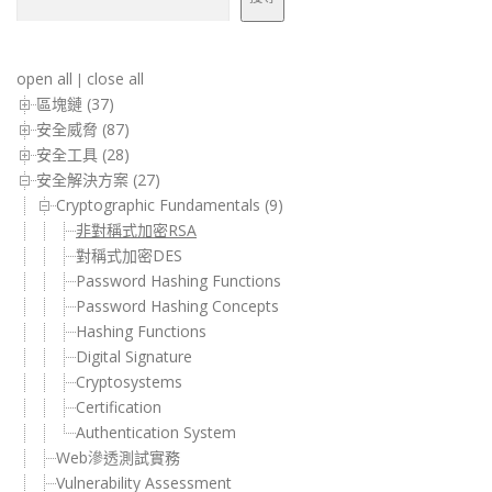
open all
close all
|
區塊鏈 (37)
安全威脅 (87)
安全工具 (28)
安全解決方案 (27)
Cryptographic Fundamentals (9)
非對稱式加密RSA
對稱式加密DES
Password Hashing Functions
Password Hashing Concepts
Hashing Functions
Digital Signature
Cryptosystems
Certification
Authentication System
Web滲透測試實務
Vulnerability Assessment