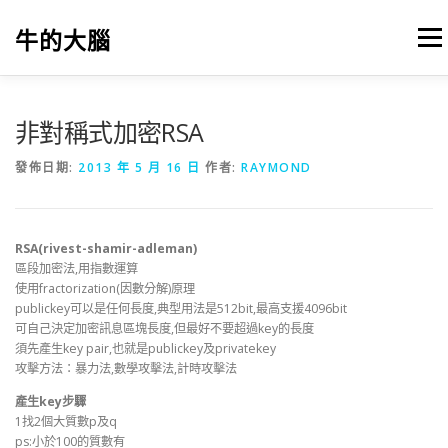
跳
至
牛的大腦
選單
主
要
內
容
我的筆記
出版
參考文獻
關於本站
非對稱式加密RSA
發佈日期:
2013 年 5 月 16 日
作者:
RAYMOND
RSA(rivest-shamir-adleman)
區段加密法,用指數運算
使用fractorization(因數分解)原理
publickey可以是任何長度,典型用法是512bit,最高支援4096bit
可自己決定加密訊息區塊長度,但最好不要超過key的長度
須先產生key pair,也就是publickey及privatekey
攻擊方法：暴力法,數學攻擊法,計時攻擊法
產生key步驟
1找2個大質數p及q
ps:小於100的質數有