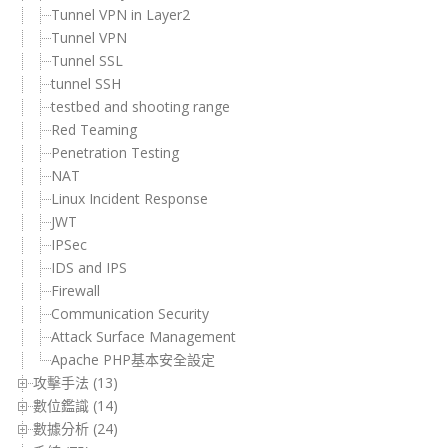
Tunnel VPN in Layer2
Tunnel VPN
Tunnel SSL
tunnel SSH
testbed and shooting range
Red Teaming
Penetration Testing
NAT
Linux Incident Response
JWT
IPSec
IDS and IPS
Firewall
Communication Security
Attack Surface Management
Apache PHP基本安全設定
攻擊手法 (13)
數位鑑識 (14)
數據分析 (24)