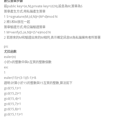
數位簽章步驟
設public key=(e,N),private key=(d,N),設息為M,簽章為S
簽章產生方式:用私鑰產生簽章
1 S=signature(M,(d,N))=(M^d)mod N
2 將S和M放在一起
簽章驗證方式:用公鑰驗證簽章
1 M=verify(S,(e,N))=(S^e)mod N
2 若原來的M和驗證出來的M相同,表示確定訊息M為私鑰擁有者所簽署
ps:
尤拉函數
euler(n)
小於n的整數中與n互質的整數個數
ex:
1
euler(15)=(3-1)(5-1)=8
證明:計算小於15的整數與15互質的整數,算法如下
gcd(15,1)=1
gcd(15,2)=1
gcd(15,4)=1
gcd(15,7)=1
gcd(15,8)=1
gcd(15,11)=1