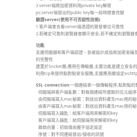
3.server端將加密資料用private key解密
ps:server端發出的public key每一段時間會改變
驗證server(使用不可否認性技術)
1.客戶端會去看server端憑證的簽發單位可靠性
2.若確定可靠則瀏覽器會顯示安全,若不確定則瀏覽器
功能
支援伺服器和客戶端認證，並被設計成協商加密金鑰
的完整性
建置於Socket層,應用在傳輸層,主要功能是建立安全
利用tcp來提供點對點安全服務,支援應用層協定ex;http,ftp
SSL connection
:一個連結表一個傳輸程序,點對點的暫時關
伺服端與客戶端亂數：對每個連結所選取的位元組序
由伺服端寫入mac秘密：對送出資料產生mac用的秘
由客戶端寫入mac秘密：對送出資料產生mac用的秘
伺服端寫入鑰匙：給客戶端用來解密的key
客戶端寫入鑰匙：給伺服端用來解密的key
啟始向量：初始值由握手協定設定
序號：對不同連結發出/接收的訊號