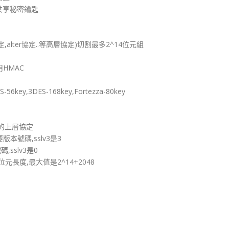
共享秘密鑰匙
協定,alter協定..等高層協定)切割最多2^14位元組
用HMAC
56key,3DES-168key,Fortezza-80key
區塊的上層協定
主要版本號碼,sslv3是3
碼,sslv3是0
區塊位元長度,最大值是2^14+2048