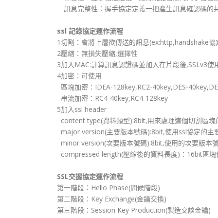
訊息完整性：握手協定定義一把產生訊息確認碼的
ssl 記錄協定運作流程
1切割：會將上層欲傳送的訊息(ex:http,handshake
2壓縮：無損失壓縮,選擇性
3加入MAC:計算訊息認證碼並加入在片段後,SSLv3使
4加密：可使用
區塊加密：IDEA-128key,RC2-40key,DES-40key,DES-
串流加密：RC4-40key,RC4-128key
5加入ssl header
content type(資料類型):8bit,用來處理這個切割
major version(主要版本號碼):8bit,使用ssl協定的
minor version(次要版本號碼):8bit,使用的次要版本號
compressed length(壓縮後的資料長度)：16bit
SSL交握協定運作流程
第一階段：Hello Phase(問候階段)
第二階段：Key Exchange(金鑰交換)
第三階段：Session Key Production(製造交談金鑰)