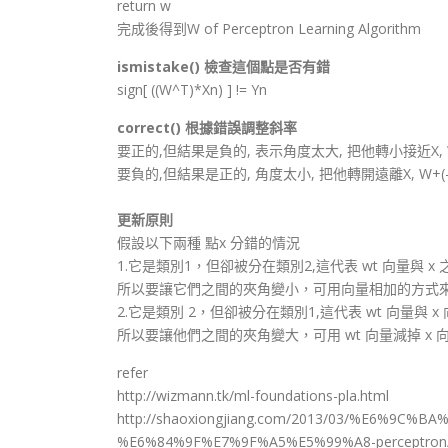
return w
完成後得到W of Perceptron Learning Algorithm
ismistake() 檢查這個點是否有錯
sign[ ((W^T)*Xn) ] != Yn
correct() 根據錯誤調整斜率
要正的,但結果是負的, 表示角度太大, 把他轉小接近X, W+
要負的,但結果是正的, 角度太小, 把他轉開遠離X, W+(-1
更新原則
假設以下兩種 點x 分錯的情況
1.它是類別1，但卻被分在類別2,這代表 wt 向量與 
所以要讓它們之間的夾角變小，可用向量相加的方式來做到
2.它是類別 2，但卻被分在類別1,這代表 wt 向量與 
所以要讓他們之間的夾角變大，可用 wt 向量減掉 x 向量
refer
http://wizmann.tk/ml-foundations-pla.html
http://shaoxiongjiang.com/2013/03/%E6%
%E6%84%9F%E7%9F%A5%E5%99%A8-perceptron