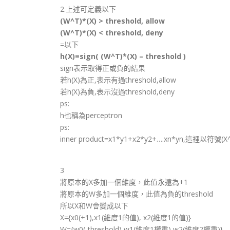
2.上述可定義以下
(W^T)*(X) > threshold, allow
(W^T)*(X) < threshold, deny
=以下
h(X)=sign( (W^T)*(X) – threshold )
sign表示取得正或負的結果
若h(X)為正,表示有過threshold,allow
若h(X)為負,表示沒過threshold,deny
ps:
h也稱為perceptron
ps:
inner product=x1*y1+x2*y2+….xn*yn,這裡以符號(X
3
將原本的X多加一個維度，此值永遠為+1
將原本的W多加一個維度，此值為負的threshold
所以X和W會變成以下
X={x0(+1),x1(維度1的值), x2(維度1的值)}
W={w0(-threshold),w1(維度1權重),w2(維度2權重)}