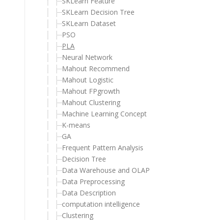
SKLearn Feature
SKLearn Decision Tree
SKLearn Dataset
PSO
PLA
Neural Network
Mahout Recommend
Mahout Logistic
Mahout FPgrowth
Mahout Clustering
Machine Learning Concept
K-means
GA
Frequent Pattern Analysis
Decision Tree
Data Warehouse and OLAP
Data Preprocessing
Data Description
computation intelligence
Clustering