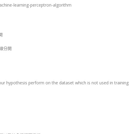
hine-learning-perceptron-algorithm
開
條線分開
our hypothesis perform on the dataset which is not used in training