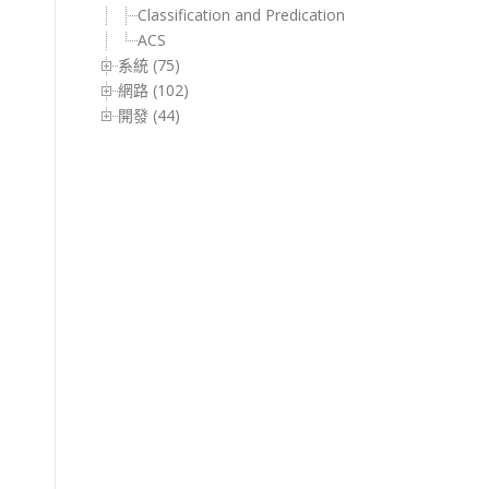
Classification and Predication
ACS
系統 (75)
網路 (102)
開發 (44)