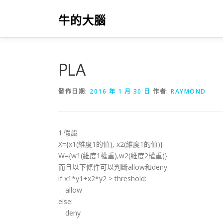
跳
至
牛的大腦
主
要
內
容
PLA
發佈日期:
2016 年 1 月 30 日
作者:
RAYMOND
1.假設
X={x1(維度1的值), x2(維度1的值)}
W={w1(維度1權重),w2(維度2權重)}
而且以下條件可以判斷allow和deny
if x1*y1+x2*y2 > threshold:
allow
else:
deny