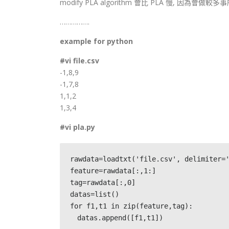
modify PLA algorithm 會比 PLA 慢, 因為會
…………….
example for python
#vi file.csv
-1,8,9
-1,7,8
1,1,2
1,3,4
#vi pla.py
rawdata=loadtxt('file.csv', delimiter='
feature=rawdata[:,1:]

tag=rawdata[:,0]

datas=list()

for f1,t1 in zip(feature,tag):

　datas.append([f1,t1])
