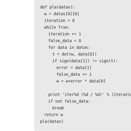
def pla(datas):

　w = datas[0][0]

　iteration = 0

　while True:

　　iteration += 1

　　false_data = 0

　　for data in datas:

　　　t = dot(w, data[0])

　　　if sign(data[1]) != sign(t):

　　　　error = data[1]

　　　　false_data += 1

　　　　w = w+error * data[0]

　　print 'iter%d (%d / %d)' % (iteratio
　　if not false_data:

　　　break

　return w
