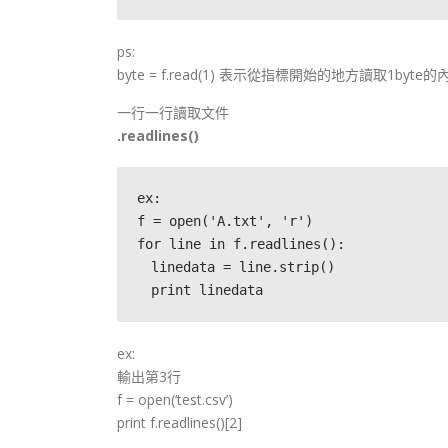
ps:
byte = f.read(1) 表示從指標開始的地方讀取1byte的
一行一行讀取文件
.readlines()
ex:
f = open('A.txt', 'r')
for line in f.readlines():
　linedata = line.strip()
　print linedata
ex:
輸出第3行
f = open(‘test.csv’)
print f.readlines()[2]