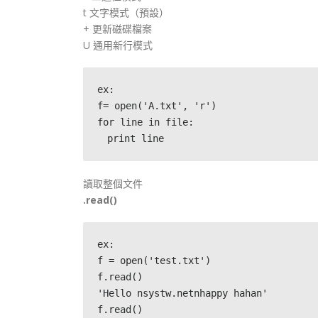
t 文字模式（預設）
+ 更新磁碟檔案
U 通用新行模式
ex:
f= open('A.txt', 'r')
for line in file:
　print line 
讀取整個文件
.read()
ex:
f = open('test.txt')
f.read()
'Hello nsystw.netnhappy hahan'
f.read()