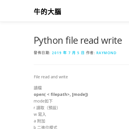
跳
至
牛的大腦
主
要
內
容
Python file read write
發佈日期:
2019 年 7 月 5 日
作者:
RAYMOND
File read and write
讀檔
open( < filepath>, [mode])
mode如下
r 讀取（預設）
w 寫入
a 附加
b 二進位模式