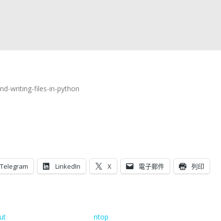
d-writing-files-in-python
Telegram
LinkedIn
X
電子郵件
列印
ut
ntop