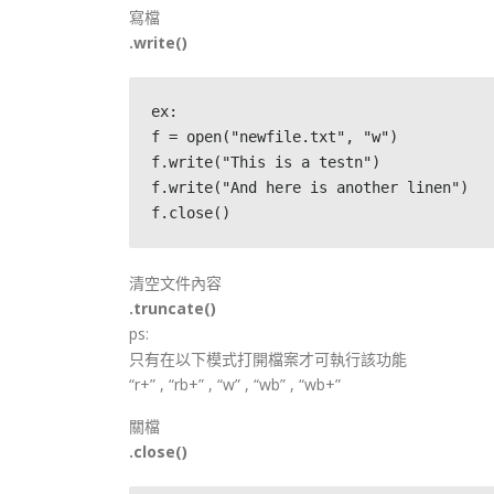
寫檔
.write()
ex:
f = open("newfile.txt", "w")
f.write("This is a testn")
f.write("And here is another linen")
f.close()
清空文件內容
.truncate()
ps:
只有在以下模式打開檔案才可執行該功能
“r+” , “rb+” , “w” , “wb” , “wb+”
關檔
.close()