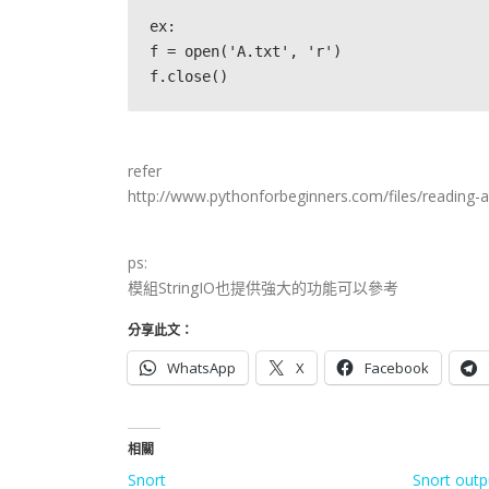
ex:
f = open('A.txt', 'r')
f.close()
refer
http://www.pythonforbeginners.com/files/reading-an
ps:
模組StringIO也提供強大的功能可以參考
分享此文：
WhatsApp
X
Facebook
相關
Snort
Snort outp