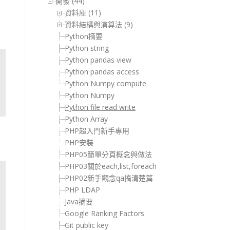
開發 (44)
資料庫 (11)
資料結構與演算法 (9)
Python摘要
Python string
Python pandas view
Python pandas access
Python Numpy compute
Python Numpy
Python file read write
Python Array
PHP超入門新手專用
PHP安裝
PHP05簡單分頁概念與做法
PHP03關於each,list,foreach
PHP02新手觀念qa搞清楚篇
PHP LDAP
Java摘要
Google Ranking Factors
Git public key