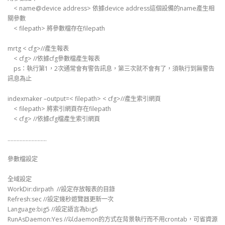
< name@device address> 依據device address這個設備的name產生相
關參數
< filepath> 將參數檔存在filepath
mrtg < cfg>//產生報表
< cfg> //依據cfg參數檔產生報表
ps：執行第1，2次通常會有警告訊息，第三次就不會有了，須執行到無警告
訊息為止
indexmaker –output=< filepath> < cfg>//產生索引網頁
< filepath> 將索引網頁存在filepath
< cfg> //依據cfg檔產生索引網頁
……………………..
參數檔設定
全域設定
WorkDir:dirpath //設定存放報表的目錄
Refresh:sec //設定幾秒遊覽器更新一次
Language:big5 //設定語言為big5
RunAsDaemon:Yes //以daemon的方式在背景執行而不用crontab，可省資源