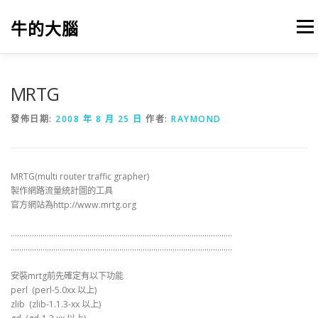
跳
至
牛的大腦
選單
主
要
內
容
我的筆記
出版
參考文獻
關於本站
MRTG
發佈日期:
2008 年 8 月 25 日
作者:
RAYMOND
MRTG(multi router traffic grapher)
製作網路流量統計圖的工具
官方網站為http://www.mrtg.org
…………………………………………………………………………………………..
…………………………………………………………………………………………..
安裝mrtg前先確定有以下功能
perl (perl-5.0xx 以上)
zlib (zlib-1.1.3-xx 以上)