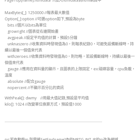
PageTop[name]:htmldata //加入htmldata到html網頁中
MaxBytes[_]: 1250000 //報表最大數值
Option[_]:option //可選option如下,預設為byte
bits //圖片以bits為單位
growright //圖表從右邊開始畫
avgpeak //設定平均值的計算，預設5分鐘
unknaszero //收集資料時發現值為0，則報表紀錄0，可避免設備斷線時，持
續以最後一個值來代表
withzeroes //收集資料時發現值為0，則勿略，若設備斷線時，持續以最後一
個值來代表
gauge //應用在資料量的顯示，且圖表的上限固定，ex:磁碟容量，cpu負載，
溫度
absolute //配合gauge
nopercent //不顯示百分比的資訊
WithPeak[]: dwmy //用最大值記錄,預設是平均值
kilo[]: 1024 //改變單位換算方式，預設值1000
…………………………………………………………………………………………..
ps:若有動態ip,則需將SetEnv[name]內的MRTG_INT_IP的ip改為網域