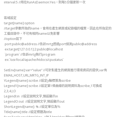
interval:5 //用在RunAsDaemon:Yes，則每5分鐘更新一次
區域設定
target[name]:option
//target參數所指的name，會用在產生網頁或紀錄檔的檔案，因此在所指定的
工偏目錄中，不可有相同name以免影響
//option如下
port:public@address //告訢mrtg透過port偵測public@address
ex:target[127.0.0.1]:2:public@localhost
`program` //告訴mrtg執行program
ex:`/usr/local/apache/htdocs/cpustatus`
SetEnv[name]:var=”value” //可針對產生的網頁進行環境資訊的提供,var有
EMAIL,HOST,URL,MRTG_INT_IP
YLegend[name]:scribe //設定y軸標簽為scribe
Legend1[name]:scribe //設定第1條曲線的說明資料為scribe,1可換成
2,3,4,I,O
LegendI:in //設定說明文字,預設顯示in
LegendO:out //設定說明文字,預設顯示out
ShortLegend[name]: % //設定單位為％
Title[name]:title //設定標題為title