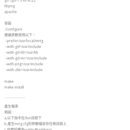
gd (gd-1.3.xx 以上)
libpng
apache
安裝
./configure
建議參數使用以下：
–prefix=/usr/local/mrtg
–with-gd=/usr/include
–with-gd-lib=/usr/lib
–with-gd-inc=/usr/include
–with-png=/usr/include
–with-zlib=/usr/include
make
make install
……………………
產生報表
假設:
a,以下指令在/bin目錄下
b,產生mrtg.cfg的參數檔並存在根目錄上
c,目標設備為public@address