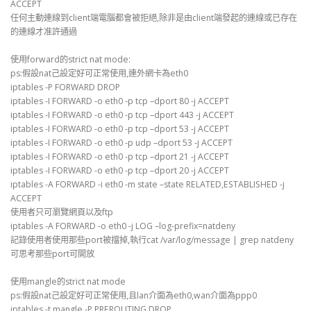
ACCEPT
任何主動連線到client端電腦都會被拒絕,除非是由client端發起的連線或已存在
的連線才准許通過
使用forward的strict nat mode:
ps:假設nat己設定好可正常使用,連外網卡為eth0
iptables -P FORWARD DROP
iptables -I FORWARD -o eth0 -p tcp –dport 80 -j ACCEPT
iptables -I FORWARD -o eth0 -p tcp –dport 443 -j ACCEPT
iptables -I FORWARD -o eth0 -p tcp –dport 53 -j ACCEPT
iptables -I FORWARD -o eth0 -p udp –dport 53 -j ACCEPT
iptables -I FORWARD -o eth0 -p tcp –dport 21 -j ACCEPT
iptables -I FORWARD -o eth0 -p tcp –dport 20 -j ACCEPT
iptables -A FORWARD -i eth0 -m state –state RELATED,ESTABLISHED -j
ACCEPT
使用者只可瀏覽網頁以及ftp
iptables -A FORWARD -o eth0 -j LOG –log-prefix=natdeny
記錄使用者使用那些port被擋掉,執行cat /var/log/message | grep natdeny
可思考那些port可開放
使用mangle的strict nat mode
ps:假設nat己設定好可正常使用,且lan介面為eth0,wan介面為ppp0
iptables -t mangle -P PREROUTING DROP