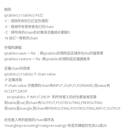
刪除
iptables [-t table] [-FXZ]
-F：清除所有的已訂定的規則
-X：殺掉所有使用者自訂的chain
-Z：將所有的chain的計數與流量統計都歸0
-N:自訂一條新的chain
存檔和讀檔
iptables-save > file ：將iptables的規則設定儲存在file的檔案裡
iptables-restore < file :將iptables的規則設定檔讀進來
定義chain的政策
iptables [-t table] -P chain value
-P:定義政策
-P chain value:可選擇的chain有INPUT,OUPUT,FORWARD,而value有
ACCEPT,DROP
ex:iptables -P INPUT DROP 則所有進入的封包都會被丢棄
若table是nat,則chain有OUTPUT,POSTROUTING,PREROUTING
若table是mangle,則chain有PREROUTING,POSTROUTING,INPUT,OUTPUT
封包進入時的經過的chain順序為
1mangle(prerouting)>nat(prerouting)>依是否轉遞封包到2a或2b