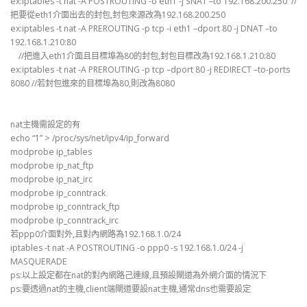
ex:iptables -t nat -A POSTROUTING -o eth1 -j SNAT –to 192.168.200.250 //
把要從eth1介面出去的封包,封包來源改為192.168.200.250
ex:iptables -t nat -A PREROUTING -p tcp -i eth1 –dport 80 -j DNAT –to
192.168.1.210:80
//把進入eth1介面且目標埠為80的封包,封包目標改為192.168.1.210:80
ex:iptables -t nat -A PREROUTING -p tcp –dport 80 -j REDIRECT –to-ports
8080 //若封包進來的目標埠為80,則改為8080
nat主機需設定的有
echo “1” > /proc/sys/net/ipv4/ip_forward
modprobe ip_tables
modprobe ip_nat_ftp
modprobe ip_nat_irc
modprobe ip_conntrack
modprobe ip_conntrack_ftp
modprobe ip_conntrack_irc
若ppp0介面對外,且對內網路為192.168.1.0/24
iptables -t nat -A POSTROUTING -o ppp0 -s 192.168.1.0/24 -j
MASQUERADE
ps:以上設定都在nat的對內網路己連線,且預設閘道為外網介面的情況下
ps:要透過nat的主機,client端閘道要設nat主機,通常dns也需要設定