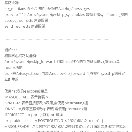
騙防火牆
log_martians 將不合法的ip紀錄在/var/log/messages
ex:echo “1” > /proc/sys/net/ipv4/tcp_syncookies 啟動阻擋syn flooding機制
accept_redirects 建議關閉
send_redirects 建議關閉
……………………………………………………………………………………………………….
關於nat
相關核心網路功能有:
/proc/sys/net/ipv4/ip_forward 打開Linux核心的封包轉遞能力,讓linux具
router功能
ps:可在/etc/sysctl.conf內加入net.ipv4.ip_forward=1,在執行sysctl -p讓設定
立即生效
使用nat表的-j action如果是
MASQUERADE,表示偽裝ip
SNAT –to,表示直接修改ip表頭,需使用postrouting鏈
DNAT –to,表示直接修改ip表頭,需使用prerouting鏈
REDICRECT –to-ports,進行port轉換
ex:iptables -t nat -A POSTROUTING -s 192.168.1.2 -o eth1 -j
MASQUERADE //若封包從192.168.1.2來且要從eth1介面出去,則將封包偽裝