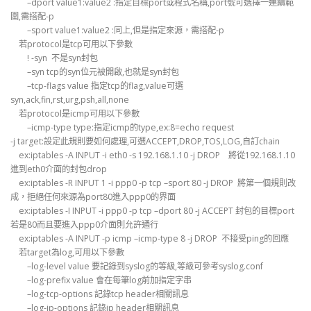
–dport value1:value2 :指定目標port或程式名稱,port號可選擇一連續範
圍,需搭配-p
–sport value1:value2 :同上,但是指定來源，需搭配-p
若protocol是tcp可用以下參數
! -syn 不是syn封包
–syn tcp的syn位元被開啟,也就是syn封包
–tcp-flags value 指定tcp的flag,value可選
syn,ack,fin,rst,urg,psh,all,none
若protocol是icmp可用以下參數
–icmp-type type:指定icmp的type,ex:8=echo request
-j target:設定此規則要如何處理,可選ACCEPT,DROP,TOS,LOG,自訂chain
ex:iptables -A INPUT -i eth0 -s 192.168.1.10 -j DROP 將從192.168.1.10
進到eth0介面的封包drop
ex:iptables -R INPUT 1 -i ppp0 -p tcp –sport 80 -j DROP 將第一個規則改
成，拒絕任何來源為port80進入ppp0的界面
ex:iptables -I INPUT -i ppp0 -p tcp –dport 80 -j ACCEPT 封包的目標port
若是80而且要進入ppp0介面則允許通行
ex:iptables -A INPUT -p icmp –icmp-type 8 -j DROP 不接受ping的回應
若target為log,可用以下參數
–log-level value 要記錄到syslog的等級,等級可參考syslog.conf
–log-prefix value 會在每筆log前加指定字串
–log-tcp-options 記錄tcp header相關訊息
–log-ip-options 記錄ip header相關訊息