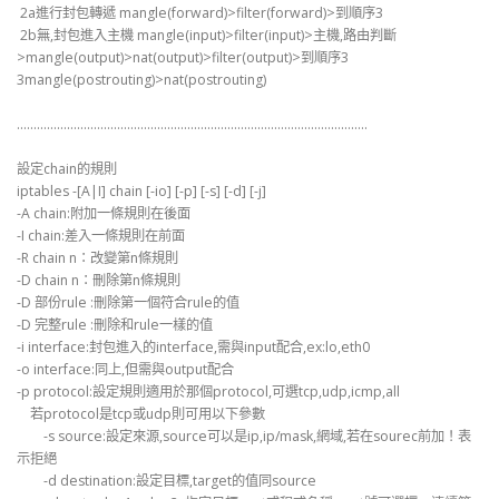
2a進行封包轉遞 mangle(forward)>filter(forward)>到順序3
2b無,封包進入主機 mangle(input)>filter(input)>主機,路由判斷
>mangle(output)>nat(output)>filter(output)>到順序3
3mangle(postrouting)>nat(postrouting)
……………………………………………………………………………………………
設定chain的規則
iptables -[A|I] chain [-io] [-p] [-s] [-d] [-j]
-A chain:附加一條規則在後面
-I chain:差入一條規則在前面
-R chain n：改變第n條規則
-D chain n：刪除第n條規則
-D 部份rule :刪除第一個符合rule的值
-D 完整rule :刪除和rule一樣的值
-i interface:封包進入的interface,需與input配合,ex:lo,eth0
-o interface:同上,但需與output配合
-p protocol:設定規則適用於那個protocol,可選tcp,udp,icmp,all
若protocol是tcp或udp則可用以下參數
-s source:設定來源,source可以是ip,ip/mask,網域,若在sourec前加！表
示拒絕
-d destination:設定目標,target的值同source