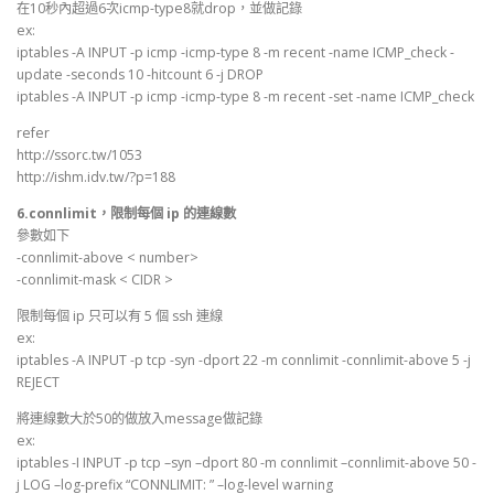
在10秒內超過6次icmp-type8就drop，並做記錄
ex:
iptables -A INPUT -p icmp -icmp-type 8 -m recent -name ICMP_check -
update -seconds 10 -hitcount 6 -j DROP
iptables -A INPUT -p icmp -icmp-type 8 -m recent -set -name ICMP_check
refer
http://ssorc.tw/1053
http://ishm.idv.tw/?p=188
6.connlimit，限制每個 ip 的連線數
參數如下
-connlimit-above < number>
-connlimit-mask < CIDR >
限制每個 ip 只可以有 5 個 ssh 連線
ex:
iptables -A INPUT -p tcp -syn -dport 22 -m connlimit -connlimit-above 5 -j
REJECT
將連線數大於50的做放入message做記錄
ex:
iptables -I INPUT -p tcp –syn –dport 80 -m connlimit –connlimit-above 50 -
j LOG –log-prefix “CONNLIMIT: ” –log-level warning