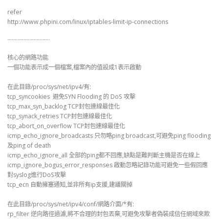
refer
http://www.phpini.com/linux/iptables-limit-ip-connections
………………………..
核心的網路功能
一個功能表示成一個檔案,檔案內的值設成1表示啟動
在此目錄/proc/sys/net/ipv4/有:
tcp_syncookies 避免SYN Flooding 的 DoS 攻擊
tcp_max_syn_backlog TCP封包連線最佳化
tcp_synack_retries TCP封包連線最佳化
tcp_abort_on_overflow TCP封包連線最佳化
icmp_echo_ignore_broadcasts 只勿略ping broadcast,可避免ping flooding
及ping of death
icmp_echo_ignore_all 全部的ping都不回應,缺點是難判斷主機是否在線上
icmp_ignore_bogus_error_responses 啟動忽略記錄功能可避免一些假回應
對syslog進行DoS攻擊
tcp_ecn 自動擁塞通知,並非所有ip支援,建議關掉
在此目錄/proc/sys/net/ipv4/conf/網路介面/*有:
rp_filter 逆向路徑過濾,將不合理的封包丟棄,可避免攻擊者偽裝成信任網域來欺