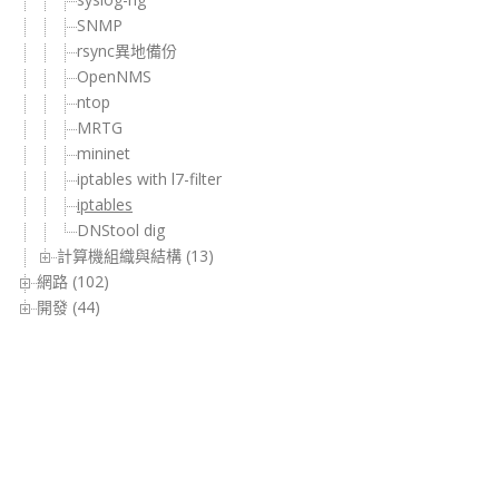
SNMP
rsync異地備份
OpenNMS
ntop
MRTG
mininet
iptables with l7-filter
iptables
DNStool dig
計算機組織與結構 (13)
網路 (102)
開發 (44)