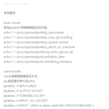
………………………………
常用範例
basic mode:
使用iptables時建議開啟這些功能
echo 1 > /proc/sys/net/ipv4/tcp_syncookies
echo 1 > /proc/sys/net/ipv4/tcp_max_syn_backlog
echo 1 > /proc/sys/net/ipv4/tcp_synack_retries
echo 1 > /proc/sys/net/ipv4/tcp_abort_on_overflow
echo 1 > /proc/sys/net/ipv4/icmp_echo_ignore_all
echo 1 > /proc/sys/net/ipv4/conf/all/rp_filter
echo 1 > /proc/sys/net/ipv4/conf/all/log_martians
client mode:
client端電腦建議設定方式
ps:假設連外網卡為eth0
iptables -P INPUT DROP
iptables -P OUTPUT ACCEPT
iptables -P FORWARD ACCEPT
iptables -A INPUT -i lo -j ACCEPT
iptables -A INPUT -i eth0 -m state –state RELATED,ESTABLISHED -j