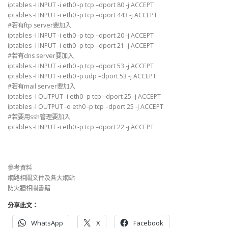
iptables -I INPUT -i eth0 -p tcp –dport 80 -j ACCEPT
iptables -I INPUT -i eth0 -p tcp –dport 443 -j ACCEPT
#若有ftp server要加入
iptables -I INPUT -i eth0 -p tcp –dport 20 -j ACCEPT
iptables -I INPUT -i eth0 -p tcp –dport 21 -j ACCEPT
#若有dns server要加入
iptables -I INPUT -i eth0 -p tcp –dport 53 -j ACCEPT
iptables -I INPUT -i eth0 -p udp –dport 53 -j ACCEPT
#若有mail server要加入
iptables -I OUTPUT -i eth0 -p tcp –dport 25 -j ACCEPT
iptables -I OUTPUT -o eth0 -p tcp –dport 25 -j ACCEPT
#若要用ssh管理要加入
iptables -I INPUT -i eth0 -p tcp –dport 22 -j ACCEPT
參考資料
網路相關文件及各大網站
防火牆相關書籍
分享此文：
WhatsApp
X
Facebook