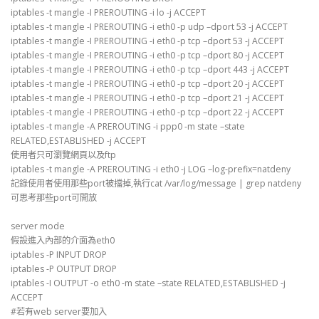
iptables -t mangle -I PREROUTING -i lo -j ACCEPT
iptables -t mangle -I PREROUTING -i eth0 -p udp –dport 53 -j ACCEPT
iptables -t mangle -I PREROUTING -i eth0 -p tcp –dport 53 -j ACCEPT
iptables -t mangle -I PREROUTING -i eth0 -p tcp –dport 80 -j ACCEPT
iptables -t mangle -I PREROUTING -i eth0 -p tcp –dport 443 -j ACCEPT
iptables -t mangle -I PREROUTING -i eth0 -p tcp –dport 20 -j ACCEPT
iptables -t mangle -I PREROUTING -i eth0 -p tcp –dport 21 -j ACCEPT
iptables -t mangle -I PREROUTING -i eth0 -p tcp –dport 22 -j ACCEPT
iptables -t mangle -A PREROUTING -i ppp0 -m state –state
RELATED,ESTABLISHED -j ACCEPT
使用者只可瀏覽網頁以及ftp
iptables -t mangle -A PREROUTING -i eth0 -j LOG –log-prefix=natdeny
記錄使用者使用那些port被擋掉,執行cat /var/log/message | grep natdeny
可思考那些port可開放
server mode
假設進入內部的介面為eth0
iptables -P INPUT DROP
iptables -P OUTPUT DROP
iptables -I OUTPUT -o eth0 -m state –state RELATED,ESTABLISHED -j
ACCEPT
#若有web server要加入