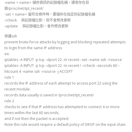
-name < name> 儲存資訊的記錄檔名稱，通常存在目
錄/proc/net/ipt_recent/
-set < name> 當符合條件時，要儲存在指定的記錄檔名稱
-rcheck 與記錄檔比對，但不會修改更新
-update 與記錄檔比對，會作修改更新
保護ssh
prevent brute-force attacks by logging and blocking repeated attempts
to login from the same IP address
ex:
iptables -A INPUT -p tcp –dport 22 -m recent –set –name ssh –rsource
iptables -A INPUT -p tcp –dport 22 -m recent ! –rcheck –seconds 60 –
hitcount 4 –name ssh –rsource -j ACCEPT
rule 1
records the IP address of each attempt to access port 22 using the
recent module.
records data usually is saved in /proc/net/ipt_recent/
rule 2
checks to see if that IP address has attempted to connect 4 or more
times within the last 60 seconds,
and if not then the packet is accepted.
Note this rule would require a default policy of DROP on the input chain.