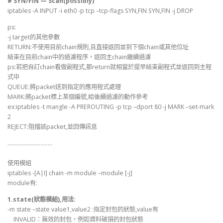
# SYN/FIN — Scan(possibly)
iptables -A INPUT -i eth0 -p tcp –tcp-flags SYN,FIN SYN,FIN -j DROP
ps:
-j target的其他參數
RETURN:不使用目前chain規則,且直接返回並到下個chain或其他位址
結束在目前chain中的過濾程序，返回主chain繼續過濾
ps:若把自訂chain看做副程式,那return就相當於提早結束副程式並返回到主程
式中
QUEUE:將packet送到指定的應用程式處理
MARK:將packet標上某個編號,給後續過濾的動作參考
ex:iptables -t mangle -A PREROUTING -p tcp –dport 80 -j MARK –set-mark
2
REJECT:阻擋該packet,並回傳訊息
…………………………
使用模組
iptables -[A|I] chain -m module –module [-j]
module有:
1.state(狀態模組),用法:
-m state –state value1,value2 :指定封包的狀態,value有
INVALID：無效的封包，例如資料破損的封包狀態