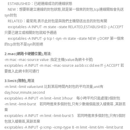
ESTABLISHED：已經連線成功的連線狀態
NEW：想要新建立連線的封包狀態,就是第一個來的封包,tcp連線開始會先送
syn封包
RELATED：最常用,表示此封包是與我們主機發送出去的封包有關
ex:iptables -A INPUT -m state –state RELATED,ESTABLISHED -j ACCEPT
只要己建立或相關封包就給予通過
ex:iptables -A INPUT -p tcp ! -syn -m state –state NEW -j DORP 第一個來
的tcp封包不是syn則拒絕
2.mac(網路卡硬體位置),用法:
-m mac –mac-source value :指定主機(value為網卡卡號)
ex:iptables -A INPUT -m mac –mac-source aa:bb:cc:dd:ee:ff -j ACCEPT 若
要進入此網卡則可通行
3.limit
(限制),用法
-m limit –limit value/unit 比對某段時間內封包的平均流量,unit有
day,hour,minute,second
ex:iptables -A INPUT -m limit –limit 3/hour 每小時平均只能處理3個封包
-m limit –limit-burst 若同時進來多個封包,只有少數幾個能放入緩衝區 ,其餘丟
棄
ex:iptables -A INPUT -m limit –limit-burst 5 若同時進來多個封包,只有5個封
包放入緩衝區,其餘丟棄
ex:iptables -A INPUT -p icmp –icmp-type 8 -m limit –limit 6/m –limit burst