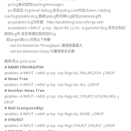
ps:log會記錄到/var/log/messages
ps:若設定–log-level debug,並在syslog.conf內加入kern.=debug
/var/log/iptableslog,重啟syslog則可將log記在iptableslog內
ps:iptables log分析器 http://iptablelog.sourceforge.net/
ex:iptables -I INPUT -p tcp –dport 80 -j LOG –log-prefix=flog 若符合則記
錄到log中,並在每筆記錄前加flog
若target為tos,可用以下參數
–set-tos Mzximize-Throughput 讓通過量最大
–set-tos Minimize-Delay 可獲得更多反應
應用:防止 port scan
# NMAP FIN/URG/PSH
iptables -A INPUT -i eth0 -p tcp –tcp-flags ALL FIN,URG,PSH -j DROP
# Xmas Tree
iptables -A INPUT -i eth0 -p tcp –tcp-flags ALL ALL -j DROP
# Another Xmas Tree
iptables -A INPUT -i eth0 -p tcp –tcp-flags ALL SYN,RST,ACK,FIN,URG -j
DROP
# Null Scan(possibly)
iptables -A INPUT -i eth0 -p tcp –tcp-flags ALL NONE -j DROP
# SYN/RST
iptables -A INPUT -i eth0 -p tcp –tcp-flags SYN,RST SYN,RST -j DROP