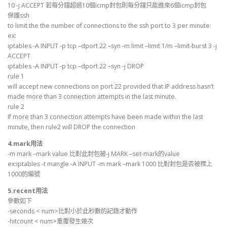
10 -j ACCEPT 若每分鐘超過10個icmp封包則每分鐘只能進來6個icmp封包
保護ssh
to limit the the number of connections to the ssh port to 3 per minute:
ex:
iptables -A INPUT -p tcp –dport 22 –syn -m limit –limit 1/m –limit-burst 3 -j
ACCEPT
iptables -A INPUT -p tcp –dport 22 –syn -j DROP
rule 1
will accept new connections on port 22 provided that IP address hasn’t
made more than 3 connection attempts in the last minute.
rule 2
If more than 3 connection attempts have been made within the last
minute, then rule2 will DROP the connection
4.mark用法
-m mark –mark value 比對此封包被-j MARK –set-mark的value
ex:iptables -t mangle -A INPUT -m mark –mark 1000 比對封包是否被標上
1000的編號
5.recent用法
參數如下
-seconds < num>比對小於此秒數的記錄才動作
-hitcount < num>重覆發生幾次