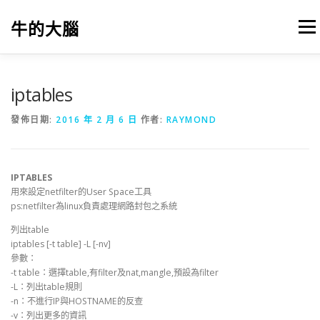
跳
至
牛的大腦
選單
主
要
內
容
我的筆記
出版
參考文獻
關於本站
iptables
發佈日期:
2016 年 2 月 6 日
作者:
RAYMOND
IPTABLES
用來設定netfilter的User Space工具
ps:netfilter為linux負責處理網路封包之系統
列出table
iptables [-t table] -L [-nv]
參數：
-t table：選擇table,有filter及nat,mangle,預設為filter
-L：列出table規則
-n：不進行IP與HOSTNAME的反查
-v：列出更多的資訊