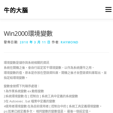
跳
至
牛的大腦
選單
主
要
內
容
我的筆記
出版
參考文獻
關於本站
Win2000環境變數
發佈日期:
2010 年 3 月 11 日
作者:
RAYMOND
環境變數是儲存與系統相關的資訊
系統在開機之後，會自行設定若干環境變數，以作為系統運作之用，
環境變數的值，原本是存放在登錄資料庫，開機之後才自登錄資料庫取出，並
指定給環境變數。
變數會按照下列順序處理：
1為作業系統變數 ex:動態變數
2系統環境變數:在 [ 控制台 ] 系統工具中定義的系統變數
3在 Autoexec . bat 檔案中定義的變數
4使用者環境變數:在為目前使用者 [ 控制台中的 [ 系統工具定義環境變數。
ps:如果已經定義多次， 相同變數的變數值是， 最後一個設定值。