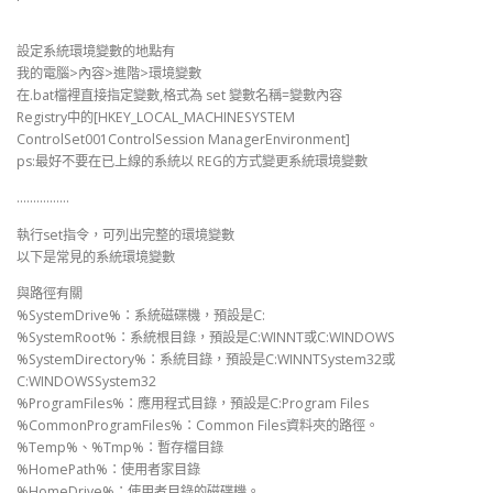
設定系統環境變數的地點有
我的電腦>內容>進階>環境變數
在.bat檔裡直接指定變數,格式為 set 變數名稱=變數內容
Registry中的[HKEY_LOCAL_MACHINESYSTEM
ControlSet001ControlSession ManagerEnvironment]
ps:最好不要在已上線的系統以 REG的方式變更系統環境變數
…………….
執行set指令，可列出完整的環境變數
以下是常見的系統環境變數
與路徑有關
%SystemDrive%：系統磁碟機，預設是C:
%SystemRoot%：系統根目錄，預設是C:WINNT或C:WINDOWS
%SystemDirectory%：系統目錄，預設是C:WINNTSystem32或
C:WINDOWSSystem32
%ProgramFiles%：應用程式目錄，預設是C:Program Files
%CommonProgramFiles%：Common Files資料夾的路徑。
%Temp%、%Tmp%：暫存檔目錄
%HomePath%：使用者家目錄
%HomeDrive%：使用者目錄的磁碟機。