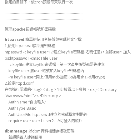
指定的目錄下，依cron預設每天執行一次
…………………………………………………………………………
…………………………………………………………………………
管理apache認證帳號和密碼檔
htpasswd
:簡單的使用者帳號與密碼純文字檔
1,使用htpasswd指令建密碼檔
htpasswd -c keyfile user1 //建立keyfile密碼檔(名稱任意)，並將user1加入
ps:htpasswd [-cmsd] file user
-c keyfile:建立keyfile密碼檔，第一次產生帳號都要先建立
keyfile user:將user帳號加入keyfile密碼檔內
-m keyfile user:同上,但用md5加密,(-s為用sha,-d用crypt)
2,設定httpd.conf
在欲進行認證的< tag>< /tag >至少放置以下參數，ex:,< Directory
“/var/www/html”>< /Directory >
AuthName “自由輸入”
AuthType Basic
AuthUserFile htpasswd建立的密碼檔絕對路徑
require user user1 user2… //可登入的帳戶
dbmmange
:以dbm資料檔儲存帳號密碼
若超過百人建議使用