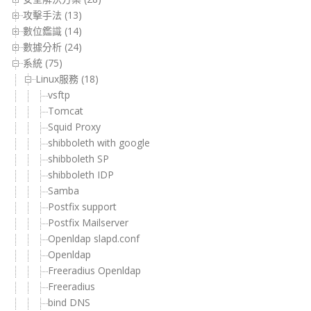
攻擊手法 (13)
數位鑑識 (14)
數據分析 (24)
系統 (75)
Linux服務 (18)
vsftp
Tomcat
Squid Proxy
shibboleth with google
shibboleth SP
shibboleth IDP
Samba
Postfix support
Postfix Mailserver
Openldap slapd.conf
Openldap
Freeradius Openldap
Freeradius
bind DNS