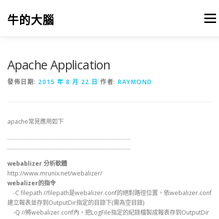
跳
至
牛的大腦
選單
主
要
內
容
我的筆記
出版
參考文獻
關於本站
Apache Application
發佈日期:
2015 年 8 月 22 日
作者:
RAYMOND
apache常見應用如下
…………………………………………………………………………
…………………………………………………………………………
webablizer 分析軟體
http://www.mrunix.net/webalizer/
webalizer的指令
-C filepath //filepath是webalizer.conf的絕對路徑位置，依webalizer.conf
建立報表並存到OutputDir指定的目錄下(需為空目錄)
-Q //將webalizer.conf內，把LogFile指定的紀錄檔製成報表存到OutputDir