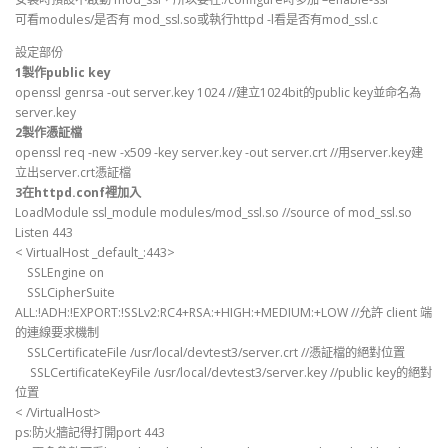
可看modules/是否有 mod_ssl.so或執行httpd -l看是否有mod_ssl.c
設定部份
1製作public key
openssl genrsa -out server.key 1024 //建立1024bit的public key並命名為
server.key
2製作憑証檔
openssl req -new -x509 -key server.key -out server.crt //用server.key建
立出server.crt憑証檔
3在httpd.conf裡加入
LoadModule ssl_module modules/mod_ssl.so //source of mod_ssl.so
Listen 443
< VirtualHost _default_:443>
SSLEngine on
SSLCipherSuite
ALL:!ADH:!EXPORT:!SSLv2:RC4+RSA:+HIGH:+MEDIUM:+LOW //允許 client 端
的連線要求機制
SSLCertificateFile /usr/local/devtest3/server.crt //憑証檔的絕對位置
SSLCertificateKeyFile /usr/local/devtest3/server.key //public key的絕對
位置
< /VirtualHost>
ps:防火牆記得打開port 443