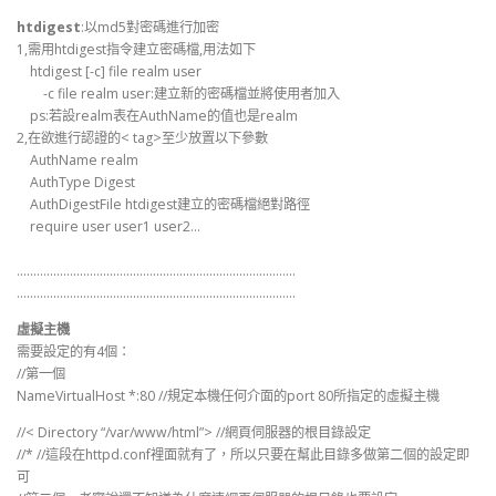
htdigest
:以md5對密碼進行加密
1,需用htdigest指令建立密碼檔,用法如下
htdigest [-c] file realm user
-c file realm user:建立新的密碼檔並將使用者加入
ps:若設realm表在AuthName的值也是realm
2,在欲進行認證的< tag>至少放置以下參數
AuthName realm
AuthType Digest
AuthDigestFile htdigest建立的密碼檔絕對路徑
require user user1 user2…
…………………………………………………………………………
…………………………………………………………………………
虛擬主機
需要設定的有4個：
//第一個
NameVirtualHost *:80 //規定本機任何介面的port 80所指定的虛擬主機
//< Directory “/var/www/html”> //網頁伺服器的根目錄設定
//* //這段在httpd.conf裡面就有了，所以只要在幫此目錄多做第二個的設定即
可