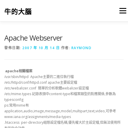
跳
至
牛的大腦
選單
主
要
內
容
我的筆記
出版
參考文獻
關於本站
Apache Webserver
發佈日期:
2007 年 10 月 14 日
作者:
RAYMOND
apache相關檔案
/usr/sbin/httpd Apache主要的二進位執行檔
/etc/httpd/conf/httpd.conf apache主要設定檔
/etc/webalizer.conf 簡單的分析軟體webalizer設定檔
/etc/mime.types 記錄表頭中content-type和檔案類型的對應關係,參數為
typesconfig
ps:常用mime有
application,audio,image,message,model,multipart,text,video,可參考
www.iana.org/assignments/media-types
.htaccess per-directory組態設定檔名稱,優先權大於主設定檔,但無法使用所