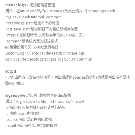
ratatelogs
//記錄檔輪替管理
用法：在httpd.conf內的CustomLog改成此格式 “|rotatelogs_path
/log_save_path interval” common
rotatelogs_path是此命令的路徑
log_save_path是被輪替下的舊紀錄儲存位置
interval是輪替時間,以每秒為單位(86400為一天)
common是系統內定的紀錄格式
ex:若要設定每天(86400)進行輪替
CustomLog “|/usr/local/devtest/bin/rotatelogs
/usr/local/devtest/logs/access_log 86400” common
httpd
-l //列出所有己安裝模組清單，列出編譯進apache的功能(也就是列出沒有變成
模組的功能)
logresolve
//處理記錄檔內容的dns解析
語法：logresolve [-s file] [-c] < source > result
-s 指定用file檔案儲存該程式執行過程
-c 檢驗ip,dns對應資料
source 指定要處理的紀錄檔
result 指定儲存處理結果的檔案