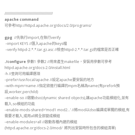
////////////////////////////////////////
apache command
可參考http://httpd.apache.org/docs/2.0/programs/
gpg
//先執行import,在執行verify
–import KEYS //匯入apache的keys檔
–verify httpd-2.*.*.tar.gz.asc //檢查httpd-2.*.*.tar.gz的檔案是否正確
./configure
參數1 參數2 //用來產生makefile，安裝用參數可參考
httpd.apache.org/docs-2.0/install.html
-h //查詢可用編譯選項
–prefix=/usr/local/apache //設定apache要安裝的地方
–with-mpm=name //指定欲進行編譯的mpm名稱為name(有prefork預
設,worker,perchild)
–enable-so //啟動dso(dynamic shared objects),讓apache功能模組化,並有
載入.so模組的功能
–enable-mods-shared=’mod1 mod2…’ //將mod以dso編譯成單獨的模組,有
需要才載入,或用all將全部變成模組
–enable-modules=all //啟動各種內建的模組
(httpd.apache.org/docs-2.0/mod/ 將列出安裝時所包含的模組清單)