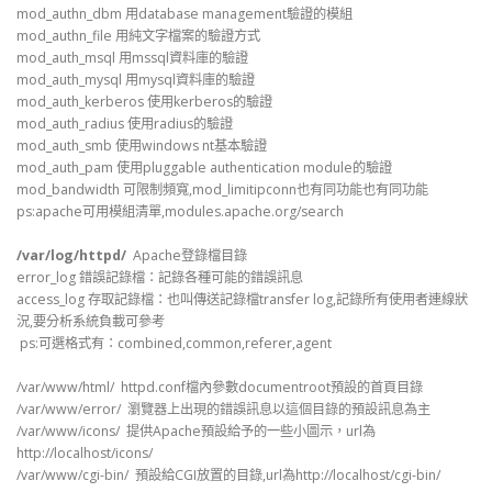
mod_authn_dbm 用database management驗證的模組
mod_authn_file 用純文字檔案的驗證方式
mod_auth_msql 用mssql資料庫的驗證
mod_auth_mysql 用mysql資料庫的驗證
mod_auth_kerberos 使用kerberos的驗證
mod_auth_radius 使用radius的驗證
mod_auth_smb 使用windows nt基本驗證
mod_auth_pam 使用pluggable authentication module的驗證
mod_bandwidth 可限制頻寬,mod_limitipconn也有同功能也有同功能
ps:apache可用模組清單,modules.apache.org/search
/var/log/httpd/
Apache登錄檔目錄
error_log 錯誤記錄檔：記錄各種可能的錯誤訊息
access_log 存取記錄檔：也叫傳送記錄檔transfer log,記錄所有使用者連線狀
況,要分析系統負載可參考
ps:可選格式有：combined,common,referer,agent
/var/www/html/ httpd.conf檔內參數documentroot預設的首頁目錄
/var/www/error/ 瀏覽器上出現的錯誤訊息以這個目錄的預設訊息為主
/var/www/icons/ 提供Apache預設給予的一些小圖示，url為
http://localhost/icons/
/var/www/cgi-bin/ 預設給CGI放置的目錄,url為http://localhost/cgi-bin/