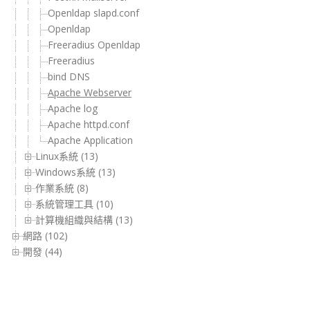
Openldap slapd.conf
Openldap
Freeradius Openldap
Freeradius
bind DNS
Apache Webserver
Apache log
Apache httpd.conf
Apache Application
Linux系統 (13)
Windows系統 (13)
作業系統 (8)
系統管理工具 (10)
計算機組織與結構 (13)
網路 (102)
開發 (44)