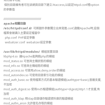
有的指令功能
個別目錄擁有者可在該網頁目錄下建立.htaccess,以設定httpd.conf裡option
的參數值
////////////////////////////////////////
apache相關目錄
/etc/httpd/conf.d/
可將額外參數獨立出來寫進.conf,啟動Apache時,這個
檔案會被讀入主要設定檔當中
php.conf PHP設定參數
webalizer.conf webalizer設定參數
/usr/lib/httpd/modules/
模組放置目錄
libphp4.so 讓Apache能夠跑php的模組
mod_status.so 可查詢主機狀態的模組
mod_info.so 可查詢主機組態的模組
mod_access.so 可使用allow,deny,order的模組
mod_autoindex.so 可使用目錄索引功能的模組
mod_auth_basic.so 使用檔案方式的基本驗證模組(authtype=basic),普遍支援,
不加密
mod_auth_digest.so 使用md5驗證模組(authtype=digest),http1.1才支援,有
加密
mod_auth_ldap 用ldap目錄儲存驗證資料庫的驗證模組
mod_authn_anon 允許匿名存取的模組