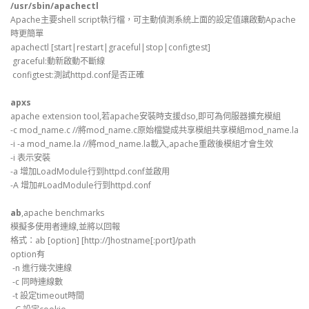
/usr/sbin/apachectl
Apache主要shell script執行檔，可主動偵測系統上面的設定值讓啟動Apache
時更簡單
apachectl [start|restart|graceful|stop|configtest]
graceful:動新啟動不斷線
configtest:測試httpd.conf是否正確
apxs
apache extension tool,若apache安裝時支援dso,即可為伺服器擴充模組
-c mod_name.c //將mod_name.c原始檔變成共享模組共享模組mod_name.la
-i -a mod_name.la //將mod_name.la載入,apache重啟後模組才會生效
-i 表示安裝
-a 增加LoadModule行到httpd.conf並啟用
-A 增加#LoadModule行到httpd.conf
ab
,apache benchmarks
模擬多使用者連線,並將以回報
格式：ab [option] [http://]hostname[:port]/path
option有
-n 進行幾次連線
-c 同時連線數
-t 設定timeout時間