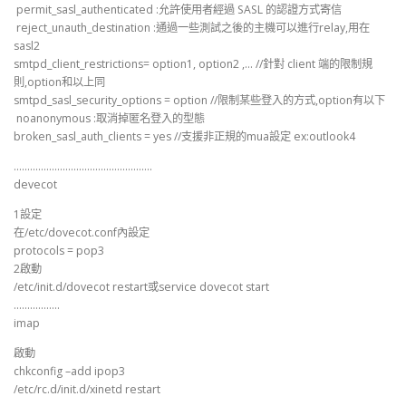
permit_sasl_authenticated :允許使用者經過 SASL 的認證方式寄信
reject_unauth_destination :通過一些測試之後的主機可以進行relay,用在
sasl2
smtpd_client_restrictions= option1, option2 ,… //針對 client 端的限制規
則,option和以上同
smtpd_sasl_security_options = option //限制某些登入的方式,option有以下
noanonymous :取消掉匿名登入的型態
broken_sasl_auth_clients = yes //支援非正規的mua設定 ex:outlook4
……………………………………………
devecot
1設定
在/etc/dovecot.conf內設定
protocols = pop3
2啟動
/etc/init.d/dovecot restart或service dovecot start
……………..
imap
啟動
chkconfig –add ipop3
/etc/rc.d/init.d/xinetd restart