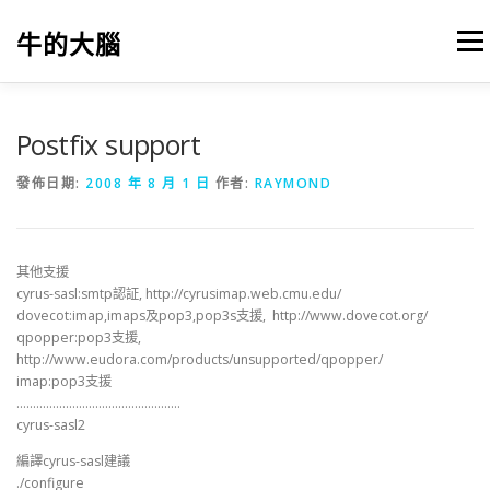
跳
至
牛的大腦
選單
主
要
內
容
我的筆記
出版
參考文獻
關於本站
Postfix support
發佈日期:
2008 年 8 月 1 日
作者:
RAYMOND
其他支援
cyrus-sasl:smtp認証, http://cyrusimap.web.cmu.edu/
dovecot:imap,imaps及pop3,pop3s支援, http://www.dovecot.org/
qpopper:pop3支援,
http://www.eudora.com/products/unsupported/qpopper/
imap:pop3支援
…………………………………………..
cyrus-sasl2
編譯cyrus-sasl建議
./configure