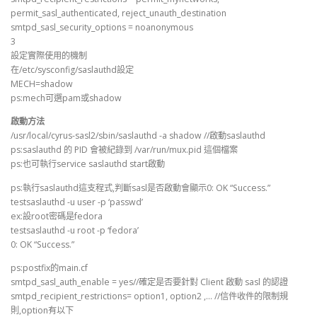
permit_sasl_authenticated, reject_unauth_destination
smtpd_sasl_security_options = noanonymous
3
設定實際使用的機制
在/etc/sysconfig/saslauthd設定
MECH=shadow
ps:mech可選pam或shadow
啟動方法
/usr/local/cyrus-sasl2/sbin/saslauthd -a shadow //啟動saslauthd
ps:saslauthd 的 PID 會被紀錄到 /var/run/mux.pid 這個檔案
ps:也可執行service saslauthd start啟動
ps:執行saslauthd這支程式,判斷sasl是否啟動會顯示0: OK “Success.”
testsaslauthd -u user -p ‘passwd’
ex:設root密碼是fedora
testsaslauthd -u root -p ‘fedora’
0: OK “Success.”
ps:postfix的main.cf
smtpd_sasl_auth_enable = yes//確定是否要針對 Client 啟動 sasl 的認證
smtpd_recipient_restrictions= option1, option2 ,… //信件收件的限制規
則,option有以下