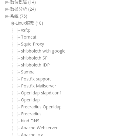
數位鑑識 (14)
數據分析 (24)
系統 (75)
Linux服務 (18)
vsftp
Tomcat
Squid Proxy
shibboleth with google
shibboleth SP
shibboleth IDP
Samba
Postfix support
Postfix Mailserver
Openldap slapd.conf
Openldap
Freeradius Openldap
Freeradius
bind DNS
Apache Webserver
Apache log