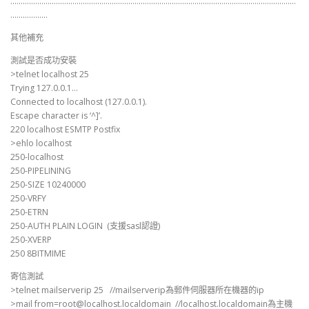
…………………………………………………………………………………………………………………………
………………
其他補充
測試是否成功安裝
>telnet localhost 25
Trying 127.0.0.1…
Connected to localhost (127.0.0.1).
Escape character is ‘^]’.
220 localhost ESMTP Postfix
>ehlo localhost
250-localhost
250-PIPELINING
250-SIZE 10240000
250-VRFY
250-ETRN
250-AUTH PLAIN LOGIN (支援sasl認證)
250-XVERP
250 8BITMIME
寄信測試
>telnet mailserverip 25 //mailserverip為郵件伺服器所在機器的ip
>mail from=root@localhost.localdomain //localhost.localdomain為主機