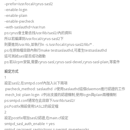
–prefix=/usr/local/cyrus-sasl2
–enable-login
–enable-plain
–enable-pwcheck
–with-saslauthd=/var/run
ps:cyrus會主動去找/usr/lib/sasl2/內的資料
所以若編譯到/usr/local/cyrus-sasl2下
則要進到/usr/lib,並執行ln -s /usr/local/cyrus-sasl2/lib/* .
ps:在原始檔目錄內執行make testsaslauthd,可產生testsaslauthd
這可測試sasl是否成功啟動
ps:若以rpm安裝,需要cyrus-sasl,cyrus-sasl-devel,cyrus-sasl-plain,等套件
設定方式
1
設定sasl2,在smtpd.conf內加入以下兩項
pwcheck_method: saslauthd //使用saslauthd這個daemon進行認證的工作
mech_list: plain login //列出支援的認證機制,使用login與plain兩種機制
ps:smtpd.conf通常在此目錄下/usr/lib/sasl2/
ps:Postfix預設使用SASL2的設定檔
2
設定postfix增加sasl2認證,在main.cf設定
smtpd_sasl_auth_enable = yes
smtpd_recipient_restrictions = permit_mynetworks,