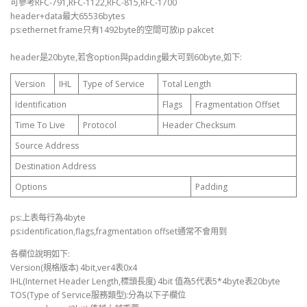
可參考RFC-791,RFC-1122,RFC-815,RFC-1700
header+data最大65536bytes
ps:ethernet frame只有1492byte的空間可放ip pakcet
header是20byte,若含option與padding最大可到60byte,如下:
Version
IHL
Type of Service
Total Length
Identification
Flags
Fragmentation Offset
Time To Live
Protocol
Header Checksum
Source Address
Destination Address
Options
Padding
ps:上表每行為4byte
ps:identification,flags,fragmentation offset通常不會用到
各欄位說明如下:
Version(規格版本) 4bit,ver4表0x4
IHL(Internet Header Length,標頭長度) 4bit 值為5代表5*4byte表20byte
TOS(Type of Service服務類型):分為以下子欄位