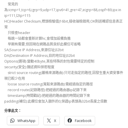
常見的
為:icmp=1,tcp=6,igrp=9,udp=17,ipv6=41,gre=47,eigrp=88,ospf=89,ipx in
ip=111,l2tp=115
HC(Header Checksum,標頭檢驗值)16bit,接收端檢錯用,OK則送確認信息表正
常
只檢查header
每跳一站都會重新計算hc,會增加設備負擔
早期有需要,但因現在網路品質良好此欄位可省略
SA(Source IP Address,來源位址)32bit
DA(Destination IP Address,目的地位址)32bit
Options(選項) 變動40byte,某些特殊的封包需要特定的控制
security(安全):描述資料保密程度
strict source routing(嚴格來源路由):只可走指定的路徑,因發生重大資安事件
現已較少在用
loose source routing(寬鬆來源路由):需經過指定的路徑
record route(記錄路徑):把經過的路由器ip記錄下來
timestamp(時間戳記):把經過的路由器的時間記錄下來
padding(補位):此欄位會加入額外的0,保證ip表頭為32bit長度之倍數
分享此文：
WhatsApp
X
Facebook