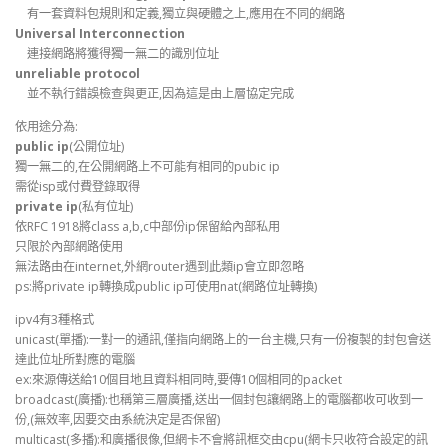
有一套資料包規則和定義,獨立與硬體之上,應用在不同的網路
Universal Interconnection
連接網路將獲得獨一無二的識別位址
unreliable protocol
並不執行錯誤檢查與更正,因為這是由上層協定完成
依用途分為:
public ip
(公開位址)
獨一無二的,在公開網路上不可能有相同的pubic ip
需從isp或付費登錄取得
private ip
(私有位址)
依RFC 1918將class a,b,c中部份ip保留給內部私用
只限於內部網路使用
無法路由在internet,外網router遇到此類ip會立即忽略
ps:將private ip轉換成public ip可使用nat(網路位址轉換)
ipv4有3種格式
unicast(單播):一對一的通訊,僅指向網路上的一台主機,只有一份複製的封包會送
達此位址所對應的電腦
ex:來源傳送給10個目地且資料相同時,要傳10個相同的packet
broadcast(廣播):也稱第三層廣播,送出一個封包讓網路上的電腦都收可收到一
份,(無效率,因要交由系統決定是否保留)
multicast(多播):和廣播很像,但網卡不會將訊框交由cpu(網卡只收符合設定的訊