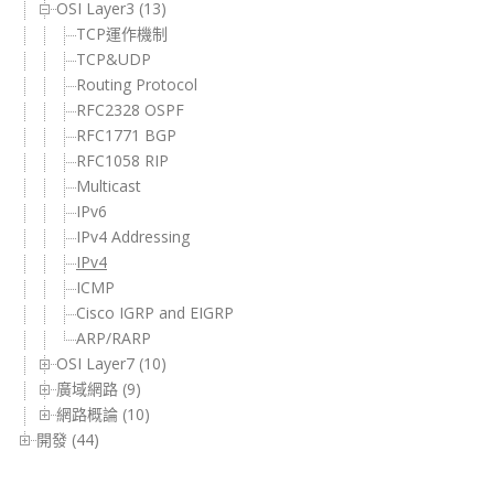
OSI Layer3 (13)
TCP運作機制
TCP&UDP
Routing Protocol
RFC2328 OSPF
RFC1771 BGP
RFC1058 RIP
Multicast
IPv6
IPv4 Addressing
IPv4
ICMP
Cisco IGRP and EIGRP
ARP/RARP
OSI Layer7 (10)
廣域網路 (9)
網路概論 (10)
開發 (44)