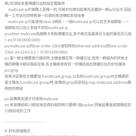
框),但須指多重傳播位址給指定電腦用
multicast ip於網路上是唯一的,可將封包導向給事先定義的一群ip位址中,因此
單一工作站可同時將單一的資料串流傳給多接收者
multicast ip只能使用class d網段，一個multicast ip可以包含多個節點，一
個節點可以加入多個不同的multicast ip
ps:ether multicast為網路卡多點傳播位址,表示格式為最高位元組的最低位元為
1 ex:0100:0000:0000
ps:multicast ip的low-order 23bit會對映到ethernet address的low-order
23bit ,ex:224.0.0.2 > 0100:5e00:0002
ps:當一群主機要進行通訊時,主機會選定某一群播位址,而用一群組內的所有主
機的網路卡經註冊設定後,各主機將會收到一份傳送經此群播位址的封包複本
ps:igmp
用來決定那些主機要加入multicast group,以及和mutlicast group內主機通訊
當主機加入multicast group時,會傳送igmp訊息到group multicast address聲
明他的群組
ps:設備需支援才可使用multicast
ex:來源傳送給10個目地目資料相同時只要傳1個packet,然後設備會處理傳送到
10個目地的工作
……………………………………
IP 封包表頭格式