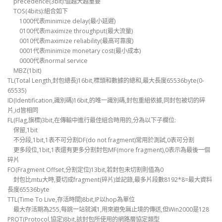
precedence(3bit):值越大越重要
TOS(4bits):組合如下
1000代表minimize delay(最小延遲)
0100代表maximize throughput(最大流量)
0010代表maximize reliability(最高可靠度)
0001代表minimize monetary cost(最小成本)
0000代表normal service
MBZ(1bit)
TL(Total Length,封包總長)16bit,標頭和數據的總和,最大長度65536byte(0-
65535)
ID(Identification,識別碼)16bit,的唯一識別碼,封包重組依據,同封包被切的碎
片,id皆相同
FL(Flag,旗標)3bit,在傳輸中進行最佳組合時用的,分為以下子欄位:
保留,1bit
不分段,1bit,1表不可分割DF(do not fragment)常用於測試,0表可分割
更多段位,1bit,1表還有更多分割封包MF(more fragment),0表示為最後一個
碎片
FO(Fragment Offset,分割定位)13bit,若封包未切割則值為0
封包比mtu大時,要切成fragment(碎片)並記錄,最多片段數8192*8=最大資料
長度65536byte
TTL(Time To Live,存活時間)8bit,IP以hop為單位
最大存活期為255,每跳一站就減1,用來避免無止境的傳送,但Win2000是128
PROT(Protocol,協定)8bit,該封包所使用的網路層協定類型