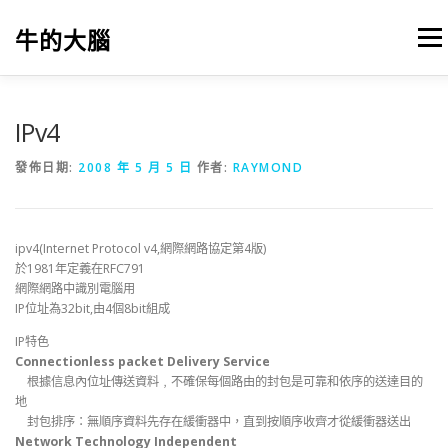
跳
至
牛的大腦
選單
主
要
內
容
我的筆記
出版
參考文獻
關於本站
IPv4
發佈日期:
2008 年 5 月 5 日
作者:
RAYMOND
ipv4(Internet Protocol v4,網際網路協定第4版)
於1981年定義在RFC791
網際網路中識別電腦用
IP位址為32bit,由4個8bit組成
IP特色
Connectionless packet Delivery Service
根據信息內位址傳送資料﹐不確保每個路由的封包是可靠和依序的送達目的
地
封包排序：無順序資料先存在緩衝器中，直到按順序收齊才從緩衝器送出
Network Technology Independent