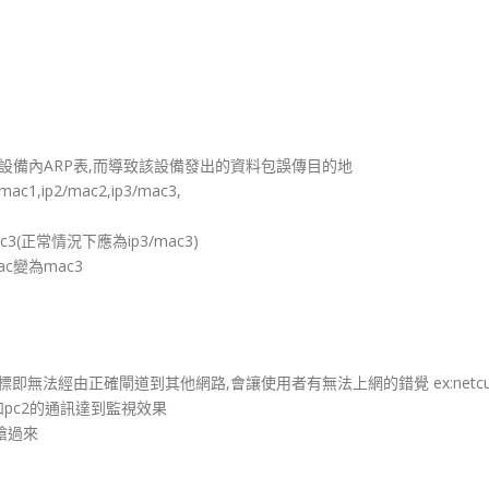
亂或竄改某設備內ARP表,而導致該設備發出的資料包誤傳目的地
c1,ip2/mac2,ip3/mac3,
ac3(正常情況下應為ip3/mac3)
mac變為mac3
ly,目標即無法經由正確閘道到其他網路,會讓使用者有無法上網的錯覺 ex:netcu
pc1和pc2的通訊達到監視效果
線搶過來