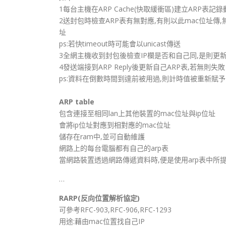
1每台主機在ARP Cache(快取緩衝區)建立ARP表
2送封包時檢查ARP表有無對應,有則以此mac位址傳,無
址
ps:若快timeout時可能會以unicast傳送
3全網主機收到封包後檢查IP欄是否和自己同,是則更新AR
4發送端接到ARP Reply後更新自己ARP表,若無則失敗
ps:資料在倒數時間到達前被用過,則計時值被重新賦予
ARP table
包含連接至相同lan上其他裝置的mac位址與ip位址
會將ip位址對應到相對應的mac位址
儲存在ram中,並可自動維護
網路上的每台電腦都有自己的arp表
當網路裝置透過網路傳遞資料時,便是使用arp表中所
…
RARP(反向位置解析協定)
可參考RFC-903,RFC-906,RFC-1293
用途:藉由mac位置找自己IP