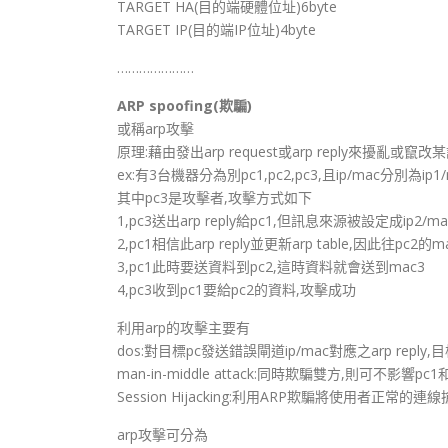
TARGET HA(目的端硬體位址)6byte
TARGET IP(目的端IP位址)4byte
…………………
ARP spoofing(欺騙)
或稱arp攻擊
原理:藉由發出arp request或arp reply來擾
ex:有3台機器分為別pc1,pc2,pc3,且ip/mac分別為ip1/ma
其中pc3是攻擊者,攻擊方式如下
1,pc3送出arp reply給pc1,但訊息來源被設定成ip2/m
2,pc1相信此arp reply並更新arp table,因此往pc2的
3,pc1此時要送資料到pc2,這時資料就會送到mac3
4,pc3收到pc1要給pc2的資料,攻擊成功
利用arp的攻擊主要有
dos:對目標pc發送錯誤閘道ip/mac對應之arp rep
man-in-middle attack:同時欺騙雙方,則可不影響
Session Hijacking:利用ARP欺騙將使用者正常的連
arp攻擊可分為