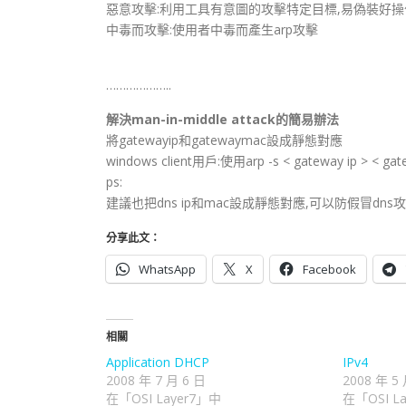
惡意攻擊:利用工具有意圖的攻擊特定目標,易偽裝好操
中毒而攻擊:使用者中毒而產生arp攻擊
………………..
解決man-in-middle attack的簡易辦法
將gatewayip和gatewaymac設成靜態對應
windows client用戶:使用arp -s < gateway ip > < ga
ps:
建議也把dns ip和mac設成靜態對應,可以防假冒dns
分享此文：
WhatsApp
X
Facebook
相關
Application DHCP
IPv4
2008 年 7 月 6 日
2008 年 5
在「OSI Layer7」中
在「OSI L