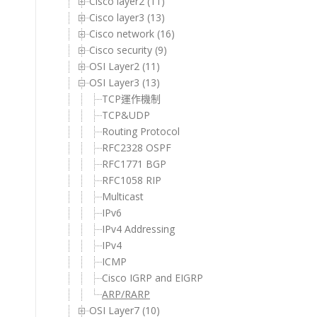
Cisco layer2 (11)
Cisco layer3 (13)
Cisco network (16)
Cisco security (9)
OSI Layer2 (11)
OSI Layer3 (13)
TCP運作機制
TCP&UDP
Routing Protocol
RFC2328 OSPF
RFC1771 BGP
RFC1058 RIP
Multicast
IPv6
IPv4 Addressing
IPv4
ICMP
Cisco IGRP and EIGRP
ARP/RARP
OSI Layer7 (10)