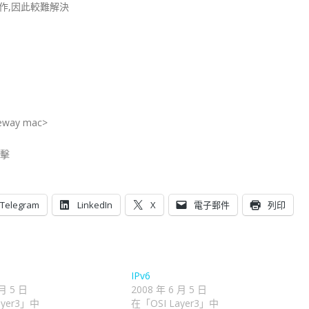
作,因此較難解決
teway mac>
攻擊
Telegram
LinkedIn
X
電子郵件
列印
IPv6
 月 5 日
2008 年 6 月 5 日
ayer3」中
在「OSI Layer3」中