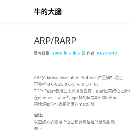
跳
至
牛的大腦
主
要
內
容
ARP/RARP
發佈日期:
2008 年 5 月 5 日
作者:
RAYMOND
ARP(Address Resolution Protocol,位置解析協定)
可參考RFC-826,RFC-814,RFC-1166
TCP/IP設計者用乙太網廣播性質﹐設計出來的位址解
在ethernet frame的type欄的值為0x0806表arp
用途:用ip位址找相對應的mac位址
做法:
以查詢方式獲得IP位址和實體位址的動態對應
如下