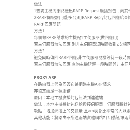
做法
1查詢主機向網路送出RARP Request廣播封包﹐向其
2RARP伺服器(可能多台)用RARP Reply封包回應給查
RARP回應問題
方法1
每個做RARP請求的主機配1主伺服器(做回應用)
若主伺服器無法回應,則非主伺服器短時間收到2次相
方法2
避免同時傳回RARP回應,非主伺服器隨機等待一段時
若主伺服器無法回應,查詢主機延遲一段時間等非主伺
PROXY ARP
在路由器上代為回答它某網路主機ARP請求
非協定而是一種服務
原因：本地主機廣播封包無法到達遠端
做法：本地主機將封包送給撥接伺服器﹐伺服器將封
缺點：增加網段上的交通量,且arp表會比平常的大以處理
其他功能：將路由器所連兩端實體網路相互隱藏,讓兩
…