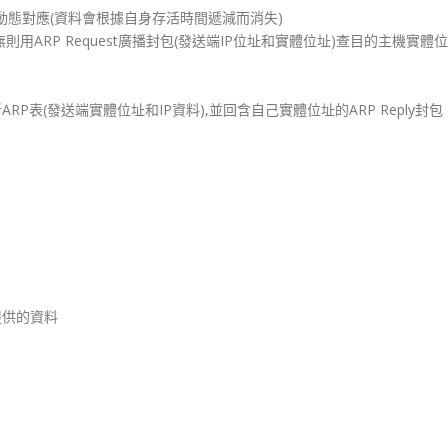
記錄動態對應(資料會根據自身存活時間遞減而消失)
則用ARP Request廣播封包(發送端IP位址和實體位址)查目的主機實體位
P表(發送端實體位址和IP資料),並回含自己實體位址的ARP Reply封包
提供的資料