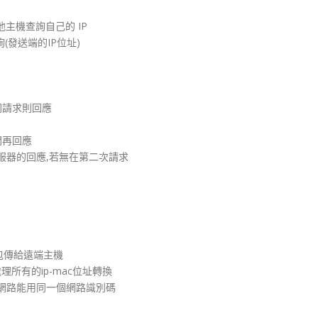
他主機查詢自己的 IP
詢(發送端的IP位址)
同請求則回應
間再回應
服器的回應,若無在第二次請求
包傳給遠端主機
所有的ip-mac位址轉換
網路能用同一個網路識別碼