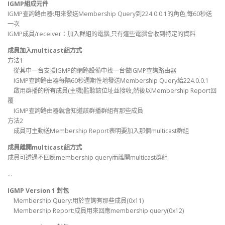
IGMP組成元件
IGMP查詢路由器:用來發送Membership Query到224.0.0.1的角色,每60秒送
一次
IGMP成員/receiver：加入群組的電腦,只有這些電腦會收到特定的資料
成員加入multicast組方式
方法1
從其中一台支援IGMP的網路設備中找一台做IGMP查詢路由器
IGMP查詢路由器每隔60秒週期性地發送Membership Query給224.0.0.1
啟用群播的所有成員(主機)監聽該位址並接收,然後以Membership Report回
覆
IGMP查詢路由器就會知道該群播群組有那些成員
方法2
成員可主動送Membership Report表明要加入那個multicast群組
成員離開multicast組方式
成員可透過不回應membership query而離開multicast群組
…
IGMP Version 1 封包
Membership Query:用於查詢有那些成員(0x11)
Membership Report:成員用來回應membership query(0x12)