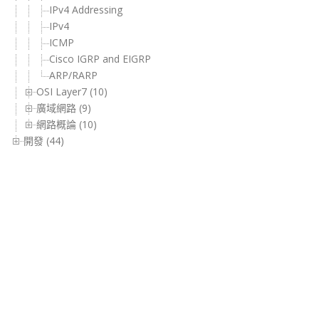
IPv4 Addressing
IPv4
ICMP
Cisco IGRP and EIGRP
ARP/RARP
OSI Layer7 (10)
廣域網路 (9)
網路概論 (10)
開發 (44)