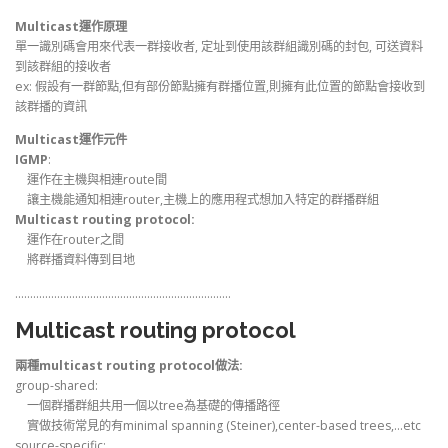
Multicast運作原理
單一識別碼會用來代表一群接收者, 定址到使用該群組識別碼的封包, 可送資料
到該群組的接收者
ex: 假設有一群節點,但有部份節點擁有群播位置,則擁有此位置的節點會接收到
該群播的資訊
Multicast運作元件
IGMP
:
運作在主機與相連route間
讓主機能通知相連router,主機上的應用程式想加入特定的群播群組
Multicast routing protocol:
運作在router之間
將群播資料傳到目地
………………………………………………………………
Multicast routing protocol
兩種multicast routing protocol做法:
group-shared:
一個群播群組共用一個以tree為基礎的傳播路徑
實做技術常見的有minimal spanning (Steiner),center-based trees,…etc
source-specific: