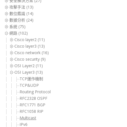
安全解決方案 (27)
攻擊手法 (13)
數位鑑識 (14)
數據分析 (24)
系統 (75)
網路 (102)
Cisco layer2 (11)
Cisco layer3 (13)
Cisco network (16)
Cisco security (9)
OSI Layer2 (11)
OSI Layer3 (13)
TCP運作機制
TCP&UDP
Routing Protocol
RFC2328 OSPF
RFC1771 BGP
RFC1058 RIP
Multicast
IPv6