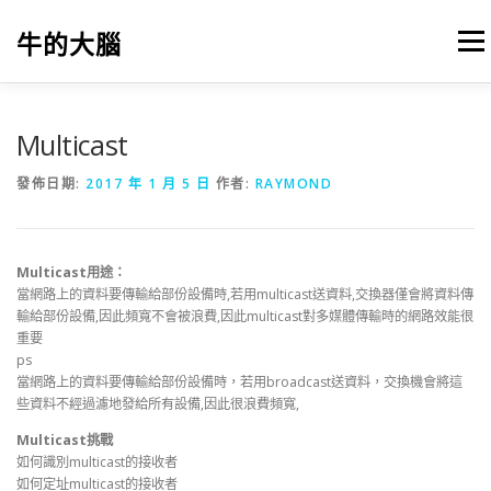
跳
至
牛的大腦
選單
主
要
內
容
我的筆記
出版
參考文獻
關於本站
Multicast
發佈日期:
2017 年 1 月 5 日
作者:
RAYMOND
Multicast用途：
當網路上的資料要傳輸給部份設備時,若用multicast送資料,交換器僅會將資料傳
輸給部份設備,因此頻寬不會被浪費,因此multicast對多媒體傳輸時的網路效能很
重要
ps
當網路上的資料要傳輸給部份設備時，若用broadcast送資料，交換機會將這
些資料不經過濾地發給所有設備,因此很浪費頻寬,
Multicast挑戰
如何識別multicast的接收者
如何定址multicast的接收者