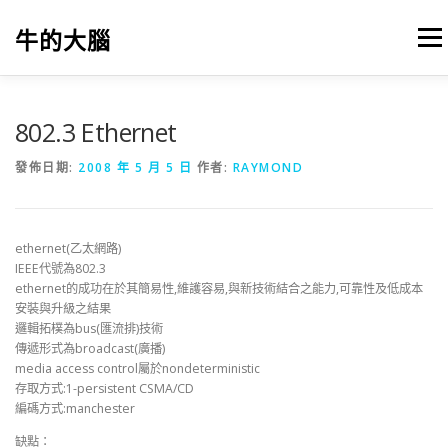
跳
至
牛的大腦
選單
主
要
內
容
我的筆記
出版
參考文獻
關於本站
802.3 Ethernet
發佈日期:
2008 年 5 月 5 日
作者:
RAYMOND
ethernet(乙太網路)
IEEE代號為802.3
ethernet的成功在於其簡易性,維護容易,與新技術結合之能力,可靠性及低成本
安裝與升級之結果
邏輯拓樸為bus(匯流排)技術
傳遞形式為broadcast(廣播)
media access control屬於nondeterministic
存取方式:1-persistent CSMA/CD
編碼方式:manchester
缺點：