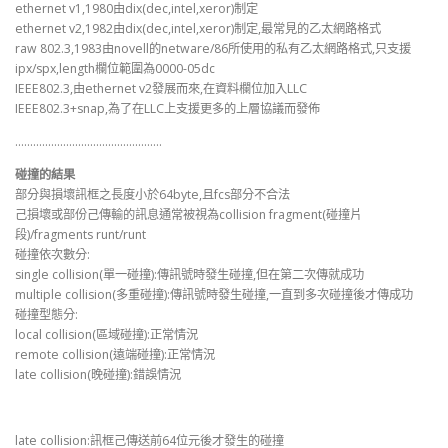
ethernet v1,1980由dix(dec,intel,xeror)制定
ethernet v2,1982由dix(dec,intel,xeror)制定,最常見的乙太網路格式
raw 802.3,1983由novell的netware/86所使用的私有乙太網路格式,只支援
ipx/spx,length欄位範圍為0000-05dc
IEEE802.3,由ethernet v2發展而來,在資料欄位加入LLC
IEEE802.3+snap,為了在LLC上支援更多的上層協議而發佈
………………………………………….
碰撞的結果
部分與損壞訊框之長度小於64byte,且fcs部分不合法
己損壞或部份己傳輸的訊息通常被視為collision fragment(碰撞片
段)/fragments runt/runt
碰撞依次數分:
single collision(單一碰撞):傳訊號時發生碰撞,但在第二次傳就成功
multiple collision(多重碰撞):傳訊號時發生碰撞,一直到多次碰撞後才傳成功
碰撞型態分:
local collision(區域碰撞):正常情況
remote collision(遠端碰撞):正常情況
late collision(晚碰撞):錯誤情況
late collision:訊框己傳送前64位元後才發生的碰撞