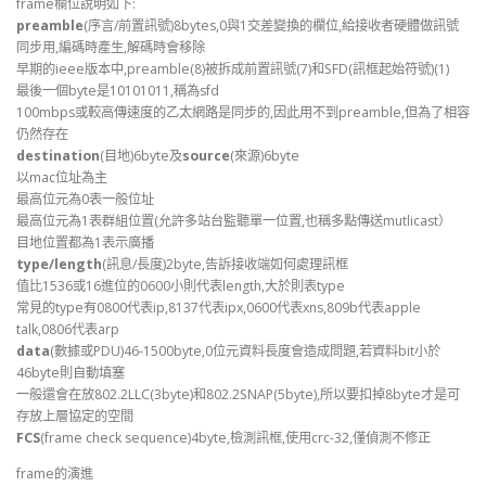
frame欄位說明如下:
preamble
(序言/前置訊號)8bytes,0與1交差變換的欄位,給接收者硬體做訊號
同步用,編碼時產生,解碼時會移除
早期的ieee版本中,preamble(8)被拆成前置訊號(7)和SFD(訊框起始符號)(1)
最後一個byte是10101011,稱為sfd
100mbps或較高傳速度的乙太網路是同步的,因此用不到preamble,但為了相容
仍然存在
destination
(目地)6byte及
source
(來源)6byte
以mac位址為主
最高位元為0表一般位址
最高位元為1表群組位置(允許多站台監聽單一位置,也稱多點傳送mutlicast）
目地位置都為1表示廣播
type/length
(訊息/長度)2byte,告訴接收端如何處理訊框
值比1536或16進位的0600小則代表length,大於則表type
常見的type有0800代表ip,8137代表ipx,0600代表xns,809b代表apple
talk,0806代表arp
data
(數據或PDU)46-1500byte,0位元資料長度會造成問題,若資料bit小於
46byte則自動填塞
一般還會在放802.2LLC(3byte)和802.2SNAP(5byte),所以要扣掉8byte才是可
存放上層協定的空間
FCS
(frame check sequence)4byte,檢測訊框,使用crc-32,僅偵測不修正
frame的演進