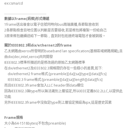
ex:csma/cd
………………………………………….
數據以frame(訊框)形式傳遞
1frame送出後會以電子信號同時向bus兩端廣播,各節點皆收到
2各節點檢查目地位置以判斷是否要接收,若是框包將複製一份給自己
3原來框包繼續送給下一節點﹐直到封包抵達終端電阻才會被銷毀。
關於IEEE802.3和dix/ethernet2的frame
乙太網路由xerox所發明的baseband lan specification(基頻區域網路規範),且
由dix(dec,intel,xerox)共同開發
IEEE802.3標準所描述的是修改過的原始乙太網路標準
在dix/ethernet2及IEEE802.3規格間仍存在一些極小的差異,如下:
dix/ethernet2 frame格式:[preamble][da][sa][type][data][fcs]
IEEE802.3 frame格式:[preamble][da][sa][length][data][fcs]
而且IEEE802.3frame會加入LLC header到data欄位
因為IEEE802.3無type所以無法識別上層協定,所以IEEE定義802.2LLC,以提供此
功能
另外IEEE802.3frame中沒指定type則上層協定預設為ipx,這是歷史因素
Frame規格
大小為64-1518bytes(不包含preamble)