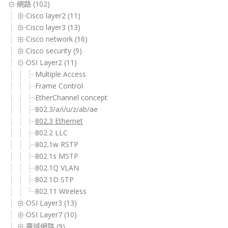
網路 (102)
Cisco layer2 (11)
Cisco layer3 (13)
Cisco network (16)
Cisco security (9)
OSI Layer2 (11)
Multiple Access
Frame Control
EtherChannel concept
802.3/a/i/u/z/ab/ae
802.3 Ethernet
802.2 LLC
802.1w RSTP
802.1s MSTP
802.1Q VLAN
802.1D STP
802.11 Wireless
OSI Layer3 (13)
OSI Layer7 (10)
廣域網路 (9)