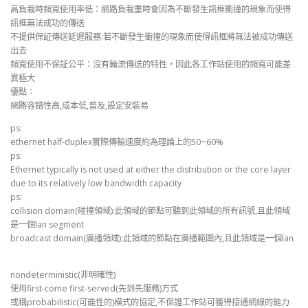
高負載時頻寬使用率低：網路負載重時會因為不斷發生訊框衝撞的現象而使得
訊框無法成功的傳送
不提供保証傳送延遲服務:若不斷發生衝撞的現象而使得訊框將無法被成功傳送
出去
頻寬使用不保証公平：沒有輪流傳送的特性，因此各工作站使用的頻寬可能差
異極大
優點：
網路容錯性高,成本低,普及,設定安裝易
ps:
ethernet half-duplex實際傳輸速度約為理論上的50~60%
ps:
Ethernet typically is not used at either the distribution or the core layer
due to its relatively low bandwidth capacity
ps:
collision domain(碰撞領域):此領域的節點可聽到此領域的所有訊號,且此領域
是一個lan segment
broadcast domain(廣播領域):此領域的節點在廣播範圍內,且此領域是一個lan
nondeterministic(非明確性)
使用first-come first-served(先到先服務)方式
或稱probabilistic(可能性的)模式的協定,不保證工作站可獲得接通網線的能力