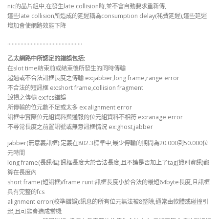
nic的晶片組中,在發生late collision時,並不會自動要求重新傳,
這些late collision所造成的延遲稱為consumption delay(秏費延遲),這些延遲
增加會使網路效能下降
……………………………………………
乙太網路中所認定的錯誤包括:
在slot time結束前或結束後所發生的同時傳輸
超過或不合法訊框長度之傳輸 ex:jabber,long frame,range error
不合法的短訊框 ex:short frame,collision fragment
毀損之傳輸 ex:fcs錯誤
所傳輸的位元數不足或太多 ex:alignment error
訊框中實際位元組資料與通報的位元組資料不相符 ex:ranage error
不尋常長度之前置訊號或無意訊框情況 ex:ghost,jabber
jabber(無意義訊框):定義在802.3標準中,最少傳輸的期間為20.000到50.000位
元時間
long frame(長訊框):訊框長度大於合法長度,且不論是否加上了tag(識別資訊)都
算在長度內
short frame(短訊框)/frame runt:訊框長度小於合法的最短64byte長度,且訊框
具有完整的fcs
alignment error(校準錯誤):訊息的所有位元無法被8整除,通常由軟體或碰撞引
起,且可能會造成當機