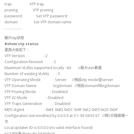
trap VTP trap
pruning VTP pruning
password Set VTP password
domain Set VTP domain name
………………..
顯示vtp狀態
#show vtp status
畫面大致如下：
VTP Version : 2
Configuration Revision : 2
Maximum VLANs supported locally : 64 //最大vlan數量
Number of existing VLANs : 5
VTP Operating Mode : Server //預設vtp mode是server
VTP Domain Name : bigdomain //預設domain叫bigdomain
VTP Pruning Mode : Disabled
VTP V2 Mode : Disabled
VTP Traps Generation : Disabled
MD5 digest : 0xEE 0xB3 0xDC 0x9F 0xE2 0xE0 0x25 0xDF
Configuration last modified by 0.0.0.0 at 3-1-93 04:55:57 //每5分鐘廣播一
次
Local updater ID is 0.0.0.0 (no valid interface found)
ps:1900為show vtp [statistics]