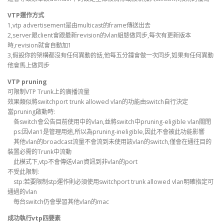
VTP運作方式
1,vtp advertisement是由multicast的frame傳送出去
2,server跟client會跟最新revision的vlan組態做同步,每次有更新版本
時,revision就會自動加1
3,假設你的架構都沒有任何異動的話,他每五分鐘會做一次同步,如果有任何異動
他會馬上做同步
VTP pruning
可限制VTP Trunk上的廣播流量
效果類似將switchport trunk allowed vlan的功能由switch自行決定
當pruning啟動時:
各switch會公告目前使用中的vlan,並將switch中pruning-eligible vlan關閉
ps:因vlan1是管理用途,所以為pruning-ineligible,因此不會被此功能影響
其他vlan的broadcast流量不會流到未使用該vlan的switch,僅會在通往目的
裝置必需的Trunk中流動
此模式下,vtp不會傳送vlan資訊到非vlan的port
不受此限制:
stp:若要限制stp運作則必須使用switchport trunk allowed vlan明確指定可
通過的vlan
每台switch仍會學習其他vlan的mac
成功執行vtp四要素