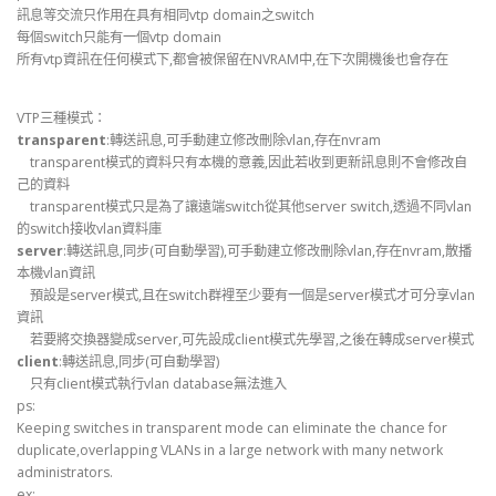
訊息等交流只作用在具有相同vtp domain之switch
每個switch只能有一個vtp domain
所有vtp資訊在任何模式下,都會被保留在NVRAM中,在下次開機後也會存在
VTP三種模式：
transparent
:轉送訊息,可手動建立修改刪除vlan,存在nvram
transparent模式的資料只有本機的意義,因此若收到更新訊息則不會修改自
己的資料
transparent模式只是為了讓遠端switch從其他server switch,透過不同vlan
的switch接收vlan資料庫
server
:轉送訊息,同步(可自動學習),可手動建立修改刪除vlan,存在nvram,散播
本機vlan資訊
預設是server模式,且在switch群裡至少要有一個是server模式才可分享vlan
資訊
若要將交換器變成server,可先設成client模式先學習,之後在轉成server模式
client
:轉送訊息,同步(可自動學習)
只有client模式執行vlan database無法進入
ps:
Keeping switches in transparent mode can eliminate the chance for
duplicate,overlapping VLANs in a large network with many network
administrators.
ex: