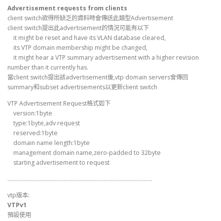
Advertisement requests from clients
client switch欲得所缺乏的資料時會傳送此類型Advertisement
client switch提出此advertisement的情況可能有以下
it might be reset and have its VLAN database cleared,
its VTP domain membership might be changed,
it might hear a VTP summary advertisement with a higher revision
number than it currently has.
當client switch提出該advertisement後,vtp domain servers會傳回
summary和subset advertisements以更新client switch
VTP Advertisement Request格式如下
version:1byte
type:1byte,adv request
reserved:1byte
domain name length:1byte
management domain name,zero-padded to 32byte
starting advertisement to request
……………………………………………………………………………………..
vtp版本:
VTPv1
預設使用