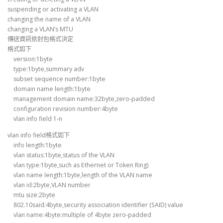
suspending or activating a VLAN
changing the name of a VLAN
changing a VLAN’s MTU
傳送資訊依封包格式決定
格式如下
version:1byte
type:1byte,summary adv
subset sequence number:1byte
domain name length:1byte
management domain name:32byte,zero-padded
configuration revision number:4byte
vlan info field 1-n
vlan info field格式如下
info length:1byte
vlan status:1byte,status of the VLAN
vlan type:1byte,such as Ethernet or Token Ring)
vlan name length:1byte,length of the VLAN name
vlan id:2byte,VLAN number
mtu size:2byte
802.10said:4byte,security association identifier (SAID) value
vlan name:4byte:multiple of 4byte zero-padded