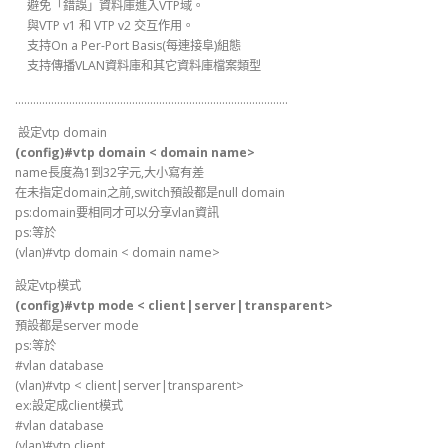
避免「錯誤」資料庫進入VTP域。
與VTP v1 和 VTP v2 交互作用。
支持On a Per-Port Basis(每連接阜)組態
支持傳播VLAN資料庫和其它資料庫檔案類型
……………………………………………………………………………….
設定vtp domain
(config)#vtp domain < domain name>
name長度為1到32字元,大小寫有差
在未指定domain之前,switch預設都是null domain
ps:domain要相同才可以分享vlan資訊
ps:等於
(vlan)#vtp domain < domain name>
設定vtp模式
(config)#vtp mode < client|server|transparent>
預設都是server mode
ps:等於
#vlan database
(vlan)#vtp < client|server|transparent>
ex:設定成client模式
#vlan database
(vlan)#vtp client