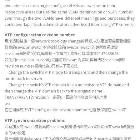
two administrators might configure VLANs on switches in their
respective areas but use the same VLAN identification or VLAN number.
Even though the two VLANs have different meanings and purposes, they
could overlap if both administrators advertised them using VTP servers.
VTP configuration revision number
用來追蹤最後一個network topology change的資訊,以決定是否要更新組態
較高的revision switch不會被較低的revision switch的更新資訊改變
revision都是從0開始,每變動一次會加1,最多可以增加到2147483648
若使用earse starup-config只能清除nvram內資料,但無法將revision歸0
revision number初始化為0只有以下兩方法
Change the switch’s VTP mode to transparent and then change the
mode back to server.
Change the switch’s VTP domain to a a nonexistent VTP domain,and
then change the VTP domain back to the original name.
TRANSPARENT的revision一定是0，因為他不會跟任何人同步
ps:
在任何模式下VTP configuration revision number也會被保留在switch中
VTP synchronization problem:
若新加入的switch有較高的revision,則會送出新的vtp資訊給所有switch改變原
本的vtp設定
這會導致原本該domain下的設定全都被清除或被新加入switch未預期的覆寫