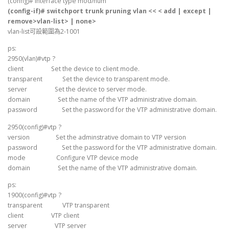
(config)# interface type mod/num
(config-if)# switchport trunk pruning vlan << < add | except |
remove>vlan-list> | none>
vlan-list可設範圍為2-1001
ps:
2950(vlan)#vtp ?
client Set the device to client mode.
transparent Set the device to transparent mode.
server Set the device to server mode.
domain Set the name of the VTP administrative domain.
password Set the password for the VTP administrative domain.
2950(config)#vtp ?
version Set the adminstrative domain to VTP version
password Set the password for the VTP administrative domain.
mode Configure VTP device mode
domain Set the name of the VTP administrative domain.
ps:
1900(config)#vtp ?
transparent VTP transparent
client VTP client
server VTP server