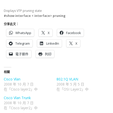
Displays VTP pruning state
#show interface < interface> pruning
分享此文：
WhatsApp
X
Facebook
Telegram
LinkedIn
X
電子郵件
列印
相關
Cisco Vlan
802.1Q VLAN
2008 年 10 月 7 日
2008 年 5 月 5 日
在「Cisco layer2」中
在「OSI Layer2」中
Cisco Vlan Trunk
2008 年 10 月 7 日
在「Cisco layer2」中