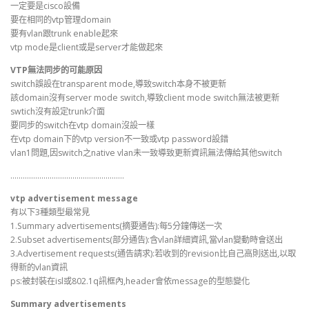
一定要是cisco設備
要在相同的vtp管理domain
要有vlan跟trunk enable起來
vtp mode是client或是server才能做起來
VTP無法同步的可能原因
switch誤設在transparent mode,導致switch本身不被更新
該domain沒有server mode switch,導致client mode switch無法被更新
swtich沒有設定trunk介面
要同步的switch在vtp domain沒設一樣
在vtp domain下的vtp version不一致或vtp password設錯
vlan1問題,因switch之native vlan未一致導致更新資訊無法傳給其他switch
……………………………………………….
vtp advertisement message
有以下3種類型最常見
1.Summary advertisements(摘要通告):每5分鐘傳送一次
2.Subset advertisements(部分通告):含vlan詳細資訊,當vlan變動時會送出
3.Advertisement requests(通告請求):若收到的revision比自己高則送出,以取
得新的vlan資訊
ps:被封裝在isl或802.1q訊框內,header會依message的型態變化
Summary advertisements