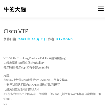
跳
至
牛的大腦
選單
主
要
內
容
我的筆記
出版
參考文獻
關於本站
Cisco VTP
發佈日期:
2008 年 10 月 7 日
作者:
RAYMOND
VTP(VLAN Trunking Protocol,VLAN中繼傳輸協定)
思科專屬第2層訊息傳送傳輸協定
使用時機:使用vlan和有多部switch時
用途:
在trunk上散佈vlan資訊給vtp domain中所有交換器
主要控制網路範圍內VLANs的增加,移除和更名
可避免到處組態相同的VLAN
ex:在多台switch上的其中一台新增一個vlan10,則所有switch都會自動增加一個
vlan10
ps: