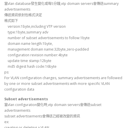
當vlan database發生變化或每5分鐘,vtp domain servers會傳送summary
advertisements
傳送資訊依封包格式決定
格式如下
version:1byte,including VTP version
type:1byte,summary adv
number of subset advertisements to follow:1byte
domain name length:1byte,
management domain name:32byte,zero-padded
configuration revision number:4byte
update time stamp:12byte
md5 digest hash code:16byte
ps:
For VLAN configuration changes, summary advertisements are followed
by one or more subset advertisements with more specific VLAN
configuration data
Subset advertisements
當vlan configuration變化時,vtp domain servers會傳送subset
advertisements
subset advertisements會傳送己經被改變的資訊
ex:
creating or deleting a VLAN