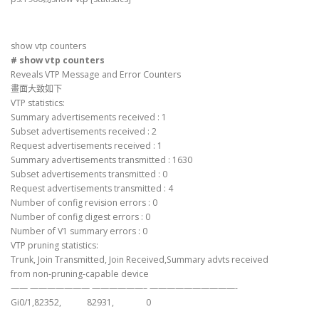
show vtp counters
# show vtp counters
Reveals VTP Message and Error Counters
畫面大致如下
VTP statistics:
Summary advertisements received : 1
Subset advertisements received : 2
Request advertisements received : 1
Summary advertisements transmitted : 1630
Subset advertisements transmitted : 0
Request advertisements transmitted : 4
Number of config revision errors : 0
Number of config digest errors : 0
Number of V1 summary errors : 0
VTP pruning statistics:
Trunk, Join Transmitted, Join Received,Summary advts received
from non-pruning-capable device
—— ——————— ——————– ——————————-
Gi0/1,82352, 82931, 0