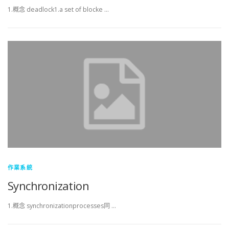
1.概念 deadlock1.a set of blocke …
作業系統
Synchronization
1.概念 synchronizationprocesses同 …