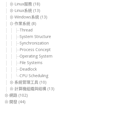
Linux服務 (18)
Linux系統 (13)
Windows系統 (13)
作業系統 (8)
Thread
System Structure
Synchronization
Process Concept
Operating System
File Systems
Deadlock
CPU Scheduling
系統管理工具 (10)
計算機組織與結構 (13)
網路 (102)
開發 (44)