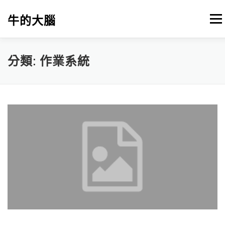
跳
至
牛的大腦
選單
主
要
內
容
我的筆記
出版
參考文獻
關於本站
分類:
作業系統