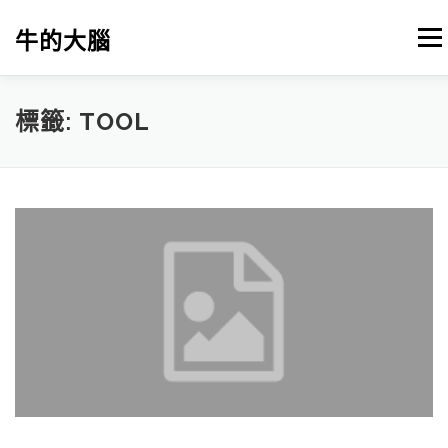
跳
至
牛的大腦
選單
主
要
內
容
我的筆記
出版
參考文獻
關於本站
標籤:
TOOL