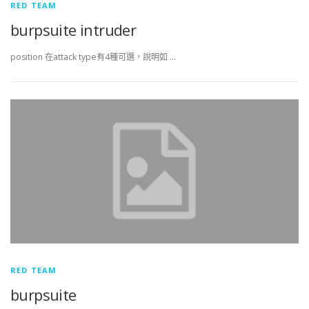
RED TEAM
burpsuite intruder
position 在attack type有4種可選，說明如 …
RED TEAM
burpsuite