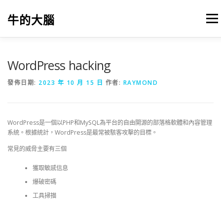
跳
至
牛的大腦
選單
主
要
內
容
我的筆記
出版
參考文獻
關於本站
WordPress hacking
發佈日期:
2023 年 10 月 15 日
作者:
RAYMOND
WordPress是一個以PHP和MySQL為平台的自由開源的部落格軟體和內容管理
系統。根據統計，WordPress是最常被駭客攻擊的目標。
常見的威脅主要有三個
獲取敏感信息
爆破密碼
工具掃描