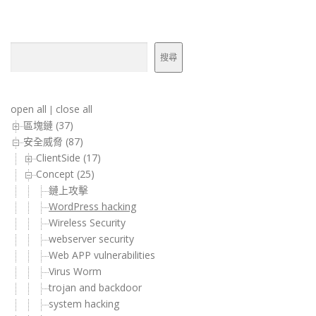
搜尋
搜尋
open all
close all
|
區塊鏈 (37)
安全威脅 (87)
ClientSide (17)
Concept (25)
鏈上攻擊
WordPress hacking
Wireless Security
webserver security
Web APP vulnerabilities
Virus Worm
trojan and backdoor
system hacking