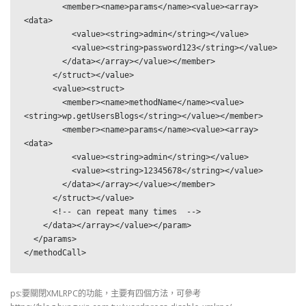
        <member><name>params</name><value><array>
<data>

          <value><string>admin</string></value>

          <value><string>password123</string></value>

        </data></array></value></member>

      </struct></value>

      <value><struct>

        <member><name>methodName</name><value>
<string>wp.getUsersBlogs</string></value></member>

        <member><name>params</name><value><array>
<data>

          <value><string>admin</string></value>

          <value><string>12345678</string></value>

        </data></array></value></member>

      </struct></value>

      <!-- can repeat many times  -->

    </data></array></value></param>

  </params>

</methodCall>
ps:要關閉XMLRPC的功能，主要有四個方法，可參考