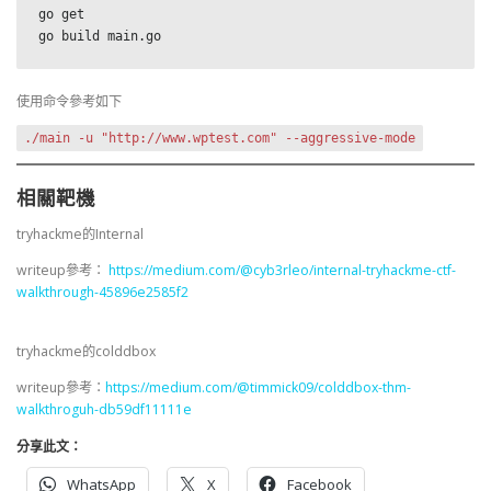
go get

go build main.go
使用命令參考如下
./main -u "http://www.wptest.com" --aggressive-mode
相關靶機
tryhackme的Internal
writeup參考：
https://medium.com/@cyb3rleo/internal-tryhackme-ctf-
walkthrough-45896e2585f2
tryhackme的colddbox
writeup參考：
https://medium.com/@timmick09/colddbox-thm-
walkthroguh-db59df11111e
分享此文：
WhatsApp
X
Facebook